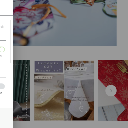
wać
Ci
ch
ie
zej
ie.