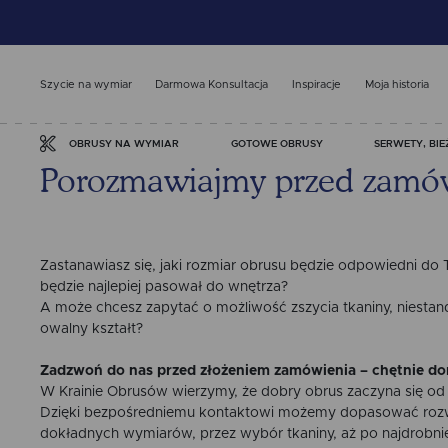
Szycie na wymiar
Darmowa Konsultacja
Inspiracje
Moja historia
GOTOWE OBRUSY
SERWETY, BIE
OBRUSY NA WYMIAR
Porozmawiajmy przed zamówi
Zastanawiasz się, jaki rozmiar obrusu będzie odpowiedni do 
będzie najlepiej pasował do wnętrza?
A może chcesz zapytać o możliwość zszycia tkaniny, niestan
owalny kształt?
Zadzwoń do nas przed złożeniem zamówienia – chętnie do
W Krainie Obrusów wierzymy, że dobry obrus zaczyna się o
Dzięki bezpośredniemu kontaktowi możemy dopasować rozwi
dokładnych wymiarów, przez wybór tkaniny, aż po najdrobnie