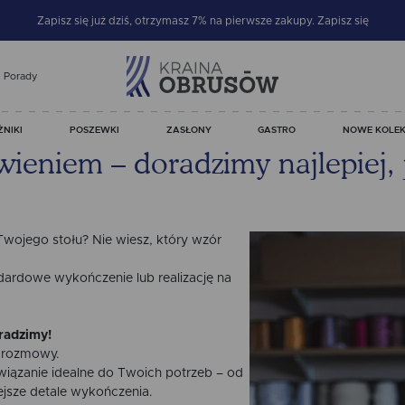
Zapisz się już dziś, otrzymasz 7% na pierwsze zakupy.
Zapisz się
Porady
ŻNIKI
POSZEWKI
ZASŁONY
GASTRO
NOWE KOLEK
eniem – doradzimy najlepiej, j
Twojego stołu? Nie wiesz, który wzór
dardowe wykończenie lub realizację na
radzimy!
d rozmowy.
ązanie idealne do Twoich potrzeb – od
jsze detale wykończenia.