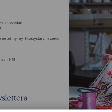
ylko sprzedać
r,
go jesteśmy my. Skorzystaj z naszego
nach 9-15
slettera
7% NA PIERWSZE ZAKUPY