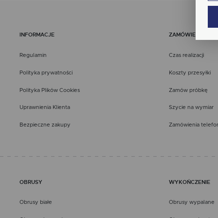
Ana
Coo
Wię
int
nam
INFORMACJE
ZAMÓWIENIA
uży
zgo
Re
Regulamin
Czas realizacji
Dzi
str
Polityka prywatności
Koszty przesyłki
Pro
Wię
Two
Polityka Plików Cookies
Zamów próbkę
pro
par
pre
Uprawnienia Klienta
Szycie na wymiar
Bezpieczne zakupy
Zamówienia telefo
OBRUSY
WYKOŃCZENIE
Obrusy białe
Obrusy wypalane