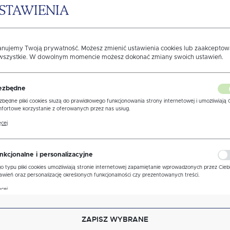
STAWIENIA
anujemy Twoją prywatność. Możesz zmienić ustawienia cookies lub zaakcepto
 wszystkie. W dowolnym momencie możesz dokonać zmiany swoich ustawień.
e adres e-mail informacji dotyczących świadczonych
prywatności
ezbędne
zbędne pliki cookies służą do prawidłowego funkcjonowania strony internetowej i umożliwiają 
fortowe korzystanie z oferowanych przez nas usług.
ki cookies odpowiadają na podejmowane przez Ciebie działania w celu m.in. dostosowania Twoi
cej
awień preferencji prywatności, logowania czy wypełniania formularzy. Dzięki plikom cookies
ona, z której korzystasz, może działać bez zakłóceń.
nkcjonalne i personalizacyjne
o typu pliki cookies umożliwiają stronie internetowej zapamiętanie wprowadzonych przez Cieb
awień oraz personalizację określonych funkcjonalności czy prezentowanych treści.
ęki tym plikom cookies możemy zapewnić Ci większy komfort korzystania z funkcjonalności nas
cej
ony poprzez dopasowanie jej do Twoich indywidualnych preferencji. Wyrażenie zgody na
kcjonalne i personalizacyjne pliki cookies gwarantuje dostępność większej ilości funkcji na stron
ZAPISZ WYBRANE
alityczne