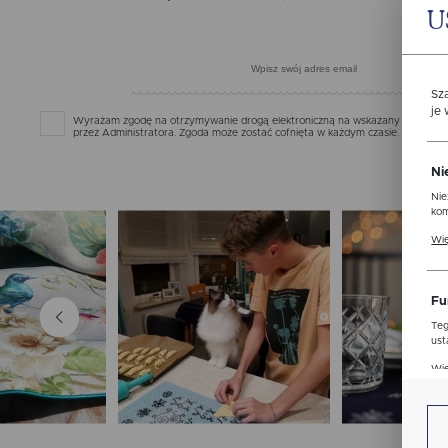
U
Sz
je
Wyrażam zgodę na otrzymywanie drogą elektroniczną na wskazany przeze mni
przez Administratora. Zgoda może zostać cofnięta w każdym czasie.
Polityka 
Ni
Nie
kom
Pli
Wię
ust
str
Fu
Teg
ust
Dzi
Wię
str
fun
An