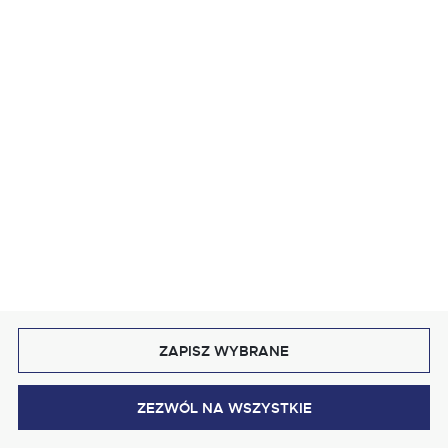
Obrus Bella Biały I Wypustka Biała 002
od: 48,40 zł
Dostawa:
4-7 dni
WIĘCEJ
ZAPISZ WYBRANE
ZEZWÓL NA WSZYSTKIE