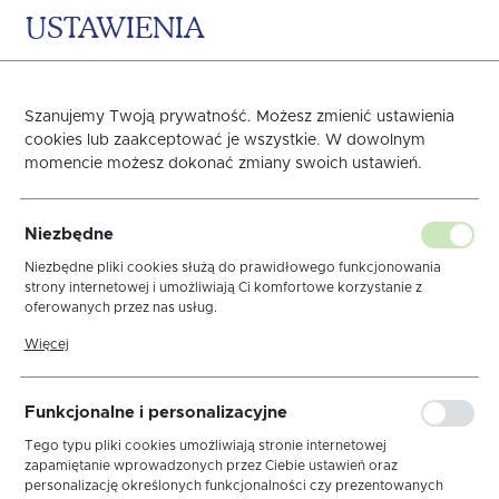
USTAWIENIA
0
KOSZYK
Szanujemy Twoją prywatność. Możesz zmienić ustawienia
OBRUSY
cookies lub zaakceptować je wszystkie. W dowolnym
momencie możesz dokonać zmiany swoich ustawień.
PLAMOODPORNE
Obrus plamoodporny wykonany jest z tkaniny, która jest
Niezbędne
pokryta powłoką plamoodporną, dzięki czemu zabrudzenia
Niezbędne pliki cookies służą do prawidłowego funkcjonowania
tak szybko nie wchodzą we włókna tkaniny, obrus dłużej
strony internetowej i umożliwiają Ci komfortowe korzystanie z
dekoruje nasz stół, a ewentualne zabrudzenia, jakie
oferowanych przez nas usług.
powstaną na jego powierzchni będzie łatwiej uprać...
więcej
Pliki cookies odpowiadają na podejmowane przez Ciebie działania w
Więcej
celu m.in. dostosowania Twoich ustawień preferencji prywatności,
logowania czy wypełniania formularzy. Dzięki plikom cookies strona,
Strona główna
OBRUSY
OBRUSY PLAMOODPORNE
z której korzystasz, może działać bez zakłóceń.
Funkcjonalne i personalizacyjne
Tego typu pliki cookies umożliwiają stronie internetowej
zapamiętanie wprowadzonych przez Ciebie ustawień oraz
personalizację określonych funkcjonalności czy prezentowanych