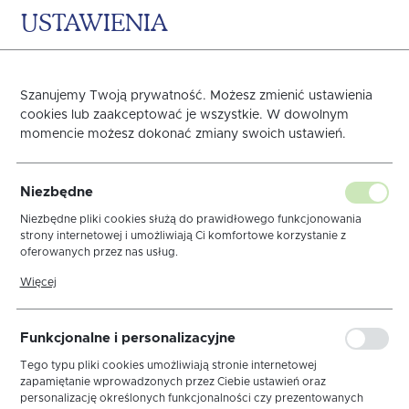
USTAWIENIA
0
KOSZYK
Szanujemy Twoją prywatność. Możesz zmienić ustawienia
Bieżniki dekoracyjne
cookies lub zaakceptować je wszystkie. W dowolnym
momencie możesz dokonać zmiany swoich ustawień.
Strona główna
SERWETY, BIEŻNIKI
Bieżniki dekoracyjn
Niezbędne
Niezbędne pliki cookies służą do prawidłowego funkcjonowania
strony internetowej i umożliwiają Ci komfortowe korzystanie z
sortuj
oferowanych przez nas usług.
Pliki cookies odpowiadają na podejmowane przez Ciebie działania w
Więcej
celu m.in. dostosowania Twoich ustawień preferencji prywatności,
logowania czy wypełniania formularzy. Dzięki plikom cookies strona,
z której korzystasz, może działać bez zakłóceń.
Bieżniki wiosenne
Bieżniki w kwiaty
Funkcjonalne i personalizacyjne
Tego typu pliki cookies umożliwiają stronie internetowej
zapamiętanie wprowadzonych przez Ciebie ustawień oraz
personalizację określonych funkcjonalności czy prezentowanych