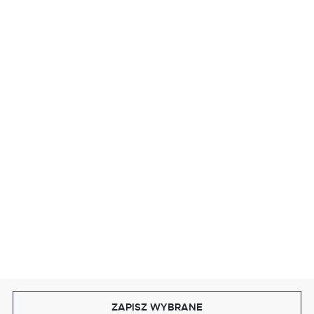
ZOBACZ RÓWNIEŻ
MASZ PYTANIE?
OBRUSY
WYKOŃCZENIE
STYL I KOLOR
BLOG
DOŁĄCZ DO NAS
ZAPISZ WYBRANE