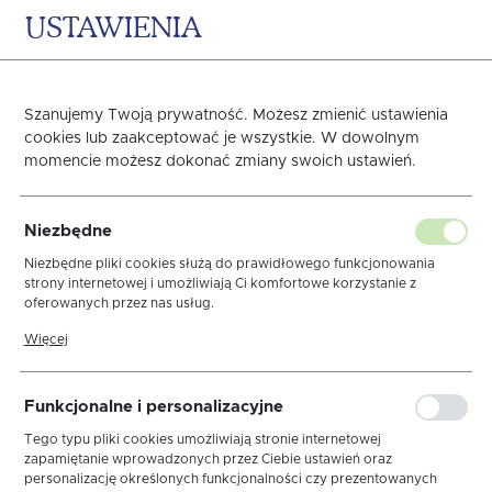
USTAWIENIA
0
KOSZYK
Strona główna
Blog
Szanujemy Twoją prywatność. Możesz zmienić ustawienia
cookies lub zaakceptować je wszystkie. W dowolnym
Doradzamy i inspirujemy
momencie możesz dokonać zmiany swoich ustawień.
Niezbędne
Wszystkie (623)
Kulinaria (43)
Nowości (14)
Por
Niezbędne pliki cookies służą do prawidłowego funkcjonowania
strony internetowej i umożliwiają Ci komfortowe korzystanie z
oferowanych przez nas usług.
Jesienna paleta na stole —
Pliki cookies odpowiadają na podejmowane przez Ciebie działania w
Więcej
celu m.in. dostosowania Twoich ustawień preferencji prywatności,
kolory i wzory, które
logowania czy wypełniania formularzy. Dzięki plikom cookies strona,
z której korzystasz, może działać bez zakłóceń.
Funkcjonalne i personalizacyjne
tworzą przytulny klimat
Tego typu pliki cookies umożliwiają stronie internetowej
zapamiętanie wprowadzonych przez Ciebie ustawień oraz
personalizację określonych funkcjonalności czy prezentowanych