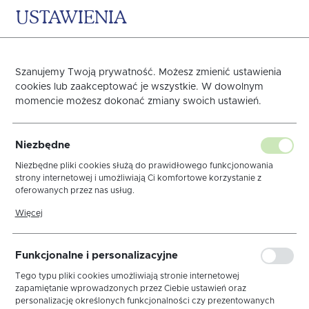
USTAWIENIA
0
KOSZYK
Szanujemy Twoją prywatność. Możesz zmienić ustawienia
Gotowe obrusy 140x220
cookies lub zaakceptować je wszystkie. W dowolnym
momencie możesz dokonać zmiany swoich ustawień.
Strona główna
GOTOWE OBRUSY
140x220
Niezbędne
Niezbędne pliki cookies służą do prawidłowego funkcjonowania
strony internetowej i umożliwiają Ci komfortowe korzystanie z
sortuj
oferowanych przez nas usług.
Pliki cookies odpowiadają na podejmowane przez Ciebie działania w
Więcej
celu m.in. dostosowania Twoich ustawień preferencji prywatności,
logowania czy wypełniania formularzy. Dzięki plikom cookies strona,
z której korzystasz, może działać bez zakłóceń.
140x180
140x220
140x240
140x260
Funkcjonalne i personalizacyjne
140x280
140x300
obrusy okrągłe
Tego typu pliki cookies umożliwiają stronie internetowej
zapamiętanie wprowadzonych przez Ciebie ustawień oraz
personalizację określonych funkcjonalności czy prezentowanych