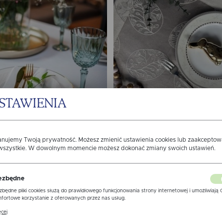
STAWIENIA
en Biały Elegance Lamówka
Zestaw 4 serwet 40x40 Wie
Biała
Pisanki Haft Mankiet 4cm,
od: 68,40 zł
od: 159,00 zł
anujemy Twoją prywatność. Możesz zmienić ustawienia cookies lub zaakcepto
 wszystkie. W dowolnym momencie możesz dokonać zmiany swoich ustawień.
ezbędne
zbędne pliki cookies służą do prawidłowego funkcjonowania strony internetowej i umożliwiają 
fortowe korzystanie z oferowanych przez nas usług.
ki cookies odpowiadają na podejmowane przez Ciebie działania w celu m.in. dostosowania Twoi
cej
awień preferencji prywatności, logowania czy wypełniania formularzy. Dzięki plikom cookies