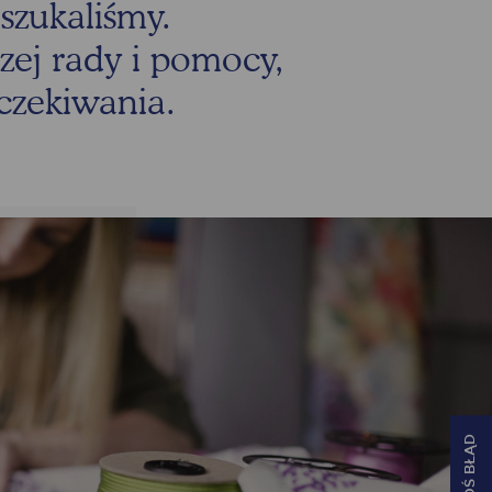
szukaliśmy.
szej rady i pomocy,
oczekiwania.
ZGŁOŚ BŁĄD