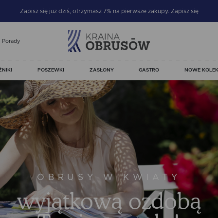
Zapisz się już dziś, otrzymasz 7% na pierwsze zakupy.
Zapisz się
Porady
ŻNIKI
POSZEWKI
ZASŁONY
GASTRO
NOWE KOLEK
JUŻ JEST!!
NAJNOWSZA
wiosenna