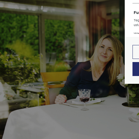
str
Fu
Teg
ust
Dzi
Wię
str
fun
An
Ana
Coo
Wię
int
nam
uży
zgo
Re
Dzi
str
Pro
Wię
Two
pro
par
pre