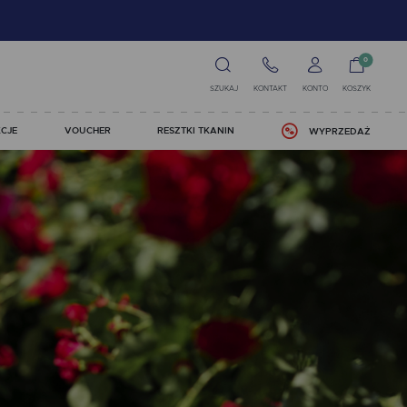
0
SZUKAJ
KONTAKT
KONTO
KOSZYK
CJE
VOUCHER
RESZTKI TKANIN
WYPRZEDAŻ