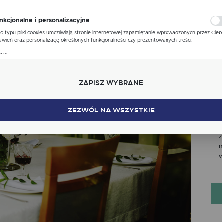
ona, z której korzystasz, może działać bez zakłóceń.
nkcjonalne i personalizacyjne
P
o typu pliki cookies umożliwiają stronie internetowej zapamiętanie wprowadzonych przez Cieb
awień oraz personalizację określonych funkcjonalności czy prezentowanych treści.
b
ęki tym plikom cookies możemy zapewnić Ci większy komfort korzystania z funkcjonalności nas
cej
ony poprzez dopasowanie jej do Twoich indywidualnych preferencji. Wyrażenie zgody na
o
kcjonalne i personalizacyjne pliki cookies gwarantuje dostępność większej ilości funkcji na stron
ZAPISZ WYBRANE
alityczne
P
lityczne pliki cookies pomagają nam rozwijać się i dostosowywać do Twoich potrzeb.
n
kies analityczne pozwalają na uzyskanie informacji w zakresie wykorzystywania witryny
ZEZWÓL NA WSZYSTKIE
cej
ernetowej, miejsca oraz częstotliwości, z jaką odwiedzane są nasze serwisy www. Dane pozwal
n
 na ocenę naszych serwisów internetowych pod względem ich popularności wśród
s
tkowników. Zgromadzone informacje są przetwarzane w formie zanonimizowanej. Wyrażenie
z
dy na analityczne pliki cookies gwarantuje dostępność wszystkich funkcjonalności.
klamowe
n
ęki reklamowym plikom cookies prezentujemy Ci najciekawsze informacje i aktualności na
w
onach naszych partnerów.
mocyjne pliki cookies służą do prezentowania Ci naszych komunikatów na podstawie analizy
cej
ich upodobań oraz Twoich zwyczajów dotyczących przeglądanej witryny internetowej. Treści
mocyjne mogą pojawić się na stronach podmiotów trzecich lub firm będących naszymi
tnerami oraz innych dostawców usług. Firmy te działają w charakterze pośredników
zentujących nasze treści w postaci wiadomości, ofert, komunikatów mediów społecznościowy