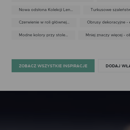
Nowa odsłona Kolekcji Len...
Turkusowe szaleńst
Czerwienie w roli głównej...
Obrusy dekoracyjne - e
Modne kolory przy stole...
Mniej znaczy więcej - ob
ZOBACZ WSZYSTKIE INSPIRACJE
DODAJ WŁ