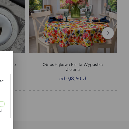
lkanocne
Obrus Łąkowa Fiesta Wypustka
 Szary
Zielona
od: 98,60 zł
wać
Ci
ch