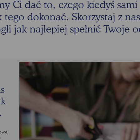
my Ci dać to, czego kiedyś sami 
k tego dokonać. Skorzystaj z na
i jak najlepiej spełnić Twoje 
as
ak
.
powej
y