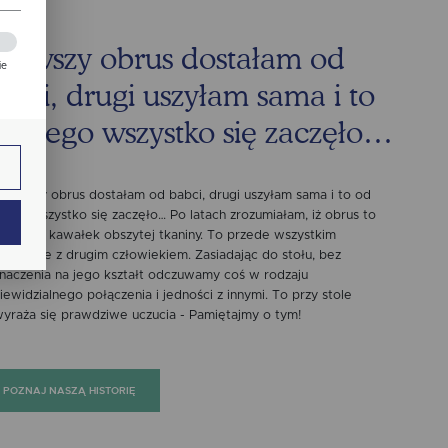
ierwszy obrus dostałam od
ie
abci, drugi uszyłam sama i to
zej
d niego wszystko się zaczęło…
ie.
ierwszy obrus dostałam od babci, drugi uszyłam sama i to od
iego wszystko się zaczęło… Po latach zrozumiałam, iż obrus to
ają
ie tylko kawałek obszytej tkaniny. To przede wszystkim
potkanie z drugim człowiekiem. Zasiadając do stołu, bez
naczenia na jego kształt odczuwamy coś w rodzaju
iewidzialnego połączenia i jedności z innymi. To przy stole
yraża się prawdziwe uczucia - Pamiętajmy o tym!
POZNAJ NASZĄ HISTORIĘ
ch.