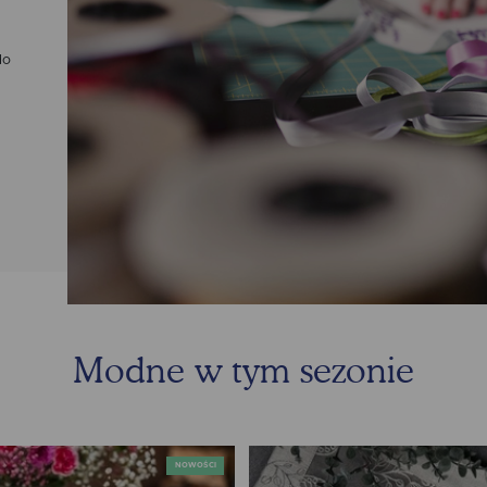
do
Modne w tym sezonie
NOWOŚCI