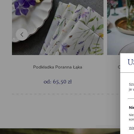
U
Podkładka Poranna Łąka
Obrus L
od: 65,50 zł
Sz
je
Ni
Nie
kom
Pli
Wię
ust