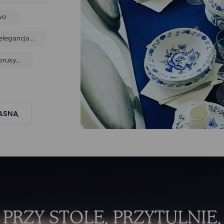
wo
legancja...
rusy...
ASNĄ
PRZY STOLE, PRZYTULNIE,