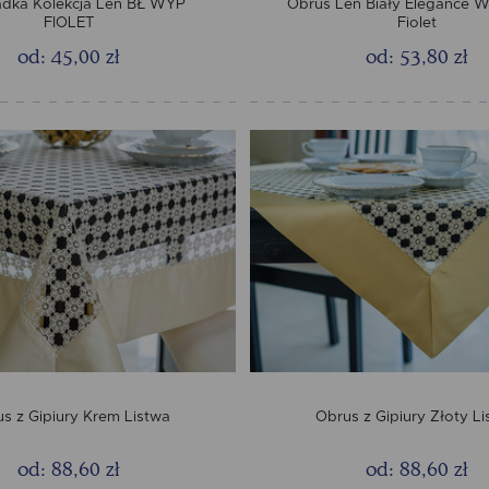
adka Kolekcja Len BŁ WYP
Obrus Len Biały Elegance 
FIOLET
Fiolet
od: 45,00 zł
od: 53,80 zł
s z Gipiury Krem Listwa
Obrus z Gipiury Złoty L
od: 88,60 zł
od: 88,60 zł