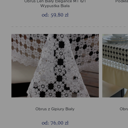
Obrus Len Biały Elegance MT 6/1
Podkł
Wypustka Biała
od: 59,80 zł
Obrus z Gipiury Biały
Obru
od: 76,00 zł