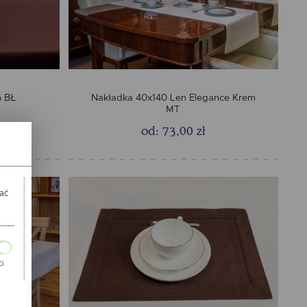
n BŁ
Nakładka 40x140 Len Elegance Krem
MT
od: 73,00 zł
wać
Ci
ch