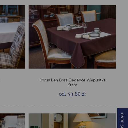
z
Obrus Len Brąz Elegance Wypustka
Krem
od: 53,80 zł
ZGŁOŚ BŁĄD