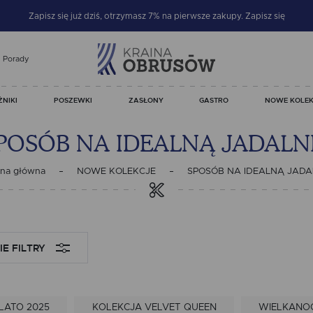
Zapisz się już dziś, otrzymasz 7% na pierwsze zakupy.
Zapisz się
Porady
ŻNIKI
POSZEWKI
ZASŁONY
GASTRO
NOWE KOLEK
POSÓB NA IDEALNĄ JADALN
ona główna
NOWE KOLEKCJE
SPOSÓB NA IDEALNĄ JADA
IE
FILTRY
LATO 2025
KOLEKCJA VELVET QUEEN
WIELKANOC