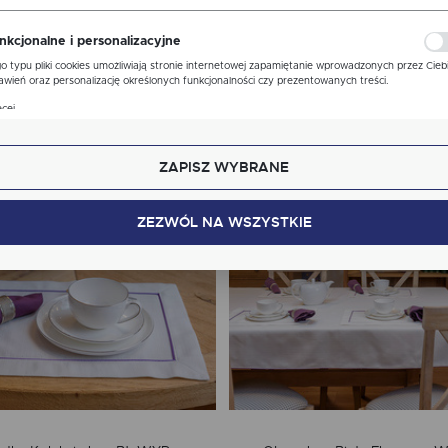
ona, z której korzystasz, może działać bez zakłóceń.
nkcjonalne i personalizacyjne
o typu pliki cookies umożliwiają stronie internetowej zapamiętanie wprowadzonych przez Cieb
una Biały Elegance Gipiura
Obrus Len Biały Elegance 
awień oraz personalizację określonych funkcjonalności czy prezentowanych treści.
Oczka
Biała
ęki tym plikom cookies możemy zapewnić Ci większy komfort korzystania z funkcjonalności nas
cej
ony poprzez dopasowanie jej do Twoich indywidualnych preferencji. Wyrażenie zgody na
od: 62,20 zł
od: 53,80 zł
kcjonalne i personalizacyjne pliki cookies gwarantuje dostępność większej ilości funkcji na stron
ZAPISZ WYBRANE
alityczne
lityczne pliki cookies pomagają nam rozwijać się i dostosowywać do Twoich potrzeb.
kies analityczne pozwalają na uzyskanie informacji w zakresie wykorzystywania witryny
ZEZWÓL NA WSZYSTKIE
cej
ernetowej, miejsca oraz częstotliwości, z jaką odwiedzane są nasze serwisy www. Dane pozwal
 na ocenę naszych serwisów internetowych pod względem ich popularności wśród
tkowników. Zgromadzone informacje są przetwarzane w formie zanonimizowanej. Wyrażenie
dy na analityczne pliki cookies gwarantuje dostępność wszystkich funkcjonalności.
klamowe
ęki reklamowym plikom cookies prezentujemy Ci najciekawsze informacje i aktualności na
onach naszych partnerów.
mocyjne pliki cookies służą do prezentowania Ci naszych komunikatów na podstawie analizy
cej
ich upodobań oraz Twoich zwyczajów dotyczących przeglądanej witryny internetowej. Treści
mocyjne mogą pojawić się na stronach podmiotów trzecich lub firm będących naszymi
tnerami oraz innych dostawców usług. Firmy te działają w charakterze pośredników
zentujących nasze treści w postaci wiadomości, ofert, komunikatów mediów społecznościowy