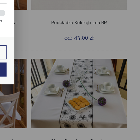
ie
Wypustka
Podkładka Kolekcja Len BR
zej
od: 43,00 zł
ie.
ają
ch.