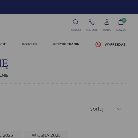
0
SZUKAJ
KONTAKT
KONTO
KOSZYK
CJE
VOUCHER
RESZTKI TKANIN
WYPRZEDAŻ
IĘ
LNIĘ
sortuj
 2025
WIOSNA 2025