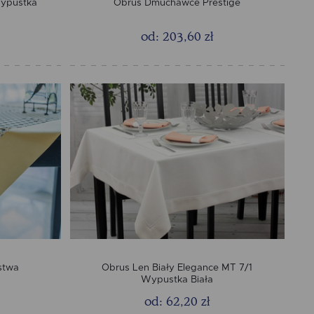
Wypustka
Obrus Dmuchawce Prestige
od: 203,60 zł
istwa
Obrus Len Biały Elegance MT 7/1
Wypustka Biała
od: 62,20 zł