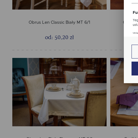
str
Fu
Teg
Obrus Len Classic Biały MT 6/1
Obrus L
ust
Dzi
Wię
str
od: 50,20 zł
fun
An
Ana
Coo
Wię
int
nam
uży
zgo
Re
Dzi
str
Pro
Wię
Two
pro
par
pre