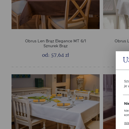
Obrus Len Brąz Elegance MT 6/1
Obrus L
Sznurek Brąz
od: 57,64 zł
U
Sz
je
Ni
Nie
kom
Pli
Wię
ust