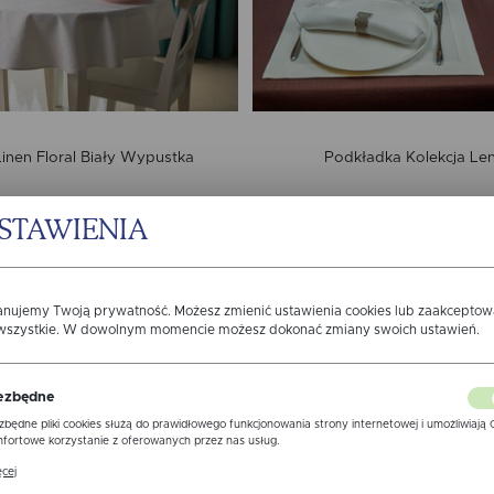
inen Floral Biały Wypustka
Podkładka Kolekcja Le
od: 53,80 zł
od: 43,00 zł
STAWIENIA
anujemy Twoją prywatność. Możesz zmienić ustawienia cookies lub zaakcepto
 wszystkie. W dowolnym momencie możesz dokonać zmiany swoich ustawień.
ezbędne
zbędne pliki cookies służą do prawidłowego funkcjonowania strony internetowej i umożliwiają 
fortowe korzystanie z oferowanych przez nas usług.
ki cookies odpowiadają na podejmowane przez Ciebie działania w celu m.in. dostosowania Twoi
cej
awień preferencji prywatności, logowania czy wypełniania formularzy. Dzięki plikom cookies