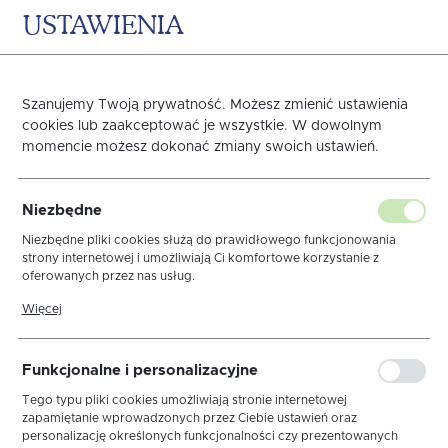
USTAWIENIA
0
KOSZYK
Strona główna
SERWETY, BIEŻNIKI
Wkłady do koszyka
Z 
Szanujemy Twoją prywatność. Możesz zmienić ustawienia
cookies lub zaakceptować je wszystkie. W dowolnym
Poprzedni
Następny
momencie możesz dokonać zmiany swoich ustawień.
Wkład do koszyka Basic
Niezbędne
Biały Lamówka Złota
Niezbędne pliki cookies służą do prawidłowego funkcjonowania
strony internetowej i umożliwiają Ci komfortowe korzystanie z
oferowanych przez nas usług.
Brokatowa
Pliki cookies odpowiadają na podejmowane przez Ciebie działania w
Więcej
celu m.in. dostosowania Twoich ustawień preferencji prywatności,
logowania czy wypełniania formularzy. Dzięki plikom cookies strona,
z której korzystasz, może działać bez zakłóceń.
Funkcjonalne i personalizacyjne
Tego typu pliki cookies umożliwiają stronie internetowej
zapamiętanie wprowadzonych przez Ciebie ustawień oraz
personalizację określonych funkcjonalności czy prezentowanych