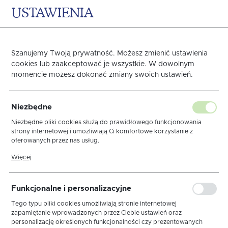
USTAWIENIA
0
KOSZYK
Szanujemy Twoją prywatność. Możesz zmienić ustawienia
cookies lub zaakceptować je wszystkie. W dowolnym
momencie możesz dokonać zmiany swoich ustawień.
W_Obrus 140x240 Etna
Niezbędne
Glamour Stalowo-Złoty
Niezbędne pliki cookies służą do prawidłowego funkcjonowania
strony internetowej i umożliwiają Ci komfortowe korzystanie z
oferowanych przez nas usług.
Lamówka
Pliki cookies odpowiadają na podejmowane przez Ciebie działania w
Więcej
celu m.in. dostosowania Twoich ustawień preferencji prywatności,
logowania czy wypełniania formularzy. Dzięki plikom cookies strona,
z której korzystasz, może działać bez zakłóceń.
Funkcjonalne i personalizacyjne
Tego typu pliki cookies umożliwiają stronie internetowej
zapamiętanie wprowadzonych przez Ciebie ustawień oraz
personalizację określonych funkcjonalności czy prezentowanych