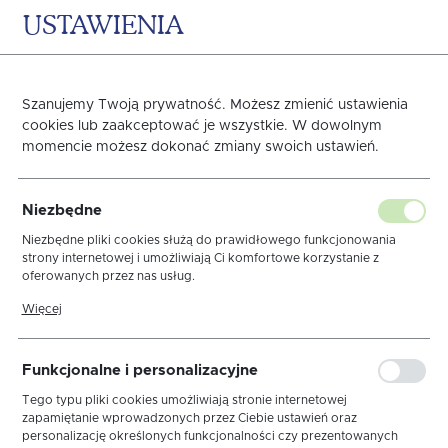
USTAWIENIA
0
KOSZYK
Szanujemy Twoją prywatność. Możesz zmienić ustawienia
cookies lub zaakceptować je wszystkie. W dowolnym
momencie możesz dokonać zmiany swoich ustawień.
Obrus Wiosenna
Niezbędne
Harmonia
Niezbędne pliki cookies służą do prawidłowego funkcjonowania
strony internetowej i umożliwiają Ci komfortowe korzystanie z
oferowanych przez nas usług.
Pliki cookies odpowiadają na podejmowane przez Ciebie działania w
Więcej
celu m.in. dostosowania Twoich ustawień preferencji prywatności,
logowania czy wypełniania formularzy. Dzięki plikom cookies strona,
z której korzystasz, może działać bez zakłóceń.
Funkcjonalne i personalizacyjne
Tego typu pliki cookies umożliwiają stronie internetowej
zapamiętanie wprowadzonych przez Ciebie ustawień oraz
personalizację określonych funkcjonalności czy prezentowanych