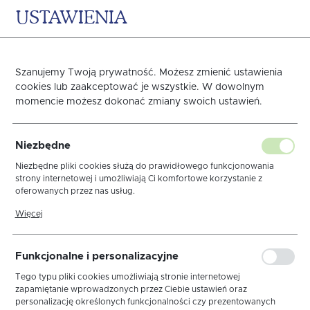
USTAWIENIA
0
KOSZYK
Szanujemy Twoją prywatność. Możesz zmienić ustawienia
cookies lub zaakceptować je wszystkie. W dowolnym
momencie możesz dokonać zmiany swoich ustawień.
Obrus Wesołe Jajeczka
Niezbędne
Szaro-Zielony
Niezbędne pliki cookies służą do prawidłowego funkcjonowania
strony internetowej i umożliwiają Ci komfortowe korzystanie z
oferowanych przez nas usług.
Pliki cookies odpowiadają na podejmowane przez Ciebie działania w
Więcej
celu m.in. dostosowania Twoich ustawień preferencji prywatności,
logowania czy wypełniania formularzy. Dzięki plikom cookies strona,
z której korzystasz, może działać bez zakłóceń.
Funkcjonalne i personalizacyjne
Tego typu pliki cookies umożliwiają stronie internetowej
zapamiętanie wprowadzonych przez Ciebie ustawień oraz
personalizację określonych funkcjonalności czy prezentowanych