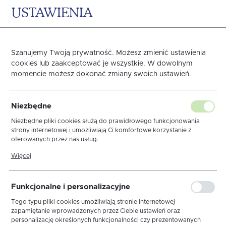
USTAWIENIA
0
KOSZYK
Szanujemy Twoją prywatność. Możesz zmienić ustawienia
cookies lub zaakceptować je wszystkie. W dowolnym
momencie możesz dokonać zmiany swoich ustawień.
Obrus Świąteczny
Niezbędne
Christmas Story Lamówka
Niezbędne pliki cookies służą do prawidłowego funkcjonowania
strony internetowej i umożliwiają Ci komfortowe korzystanie z
oferowanych przez nas usług.
Pliki cookies odpowiadają na podejmowane przez Ciebie działania w
Więcej
celu m.in. dostosowania Twoich ustawień preferencji prywatności,
logowania czy wypełniania formularzy. Dzięki plikom cookies strona,
z której korzystasz, może działać bez zakłóceń.
Funkcjonalne i personalizacyjne
Tego typu pliki cookies umożliwiają stronie internetowej
zapamiętanie wprowadzonych przez Ciebie ustawień oraz
personalizację określonych funkcjonalności czy prezentowanych