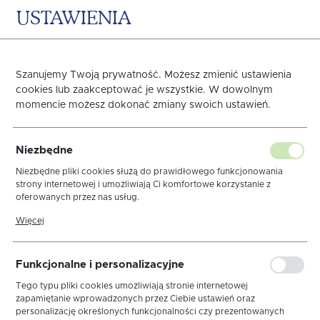
USTAWIENIA
0
KOSZYK
Szanujemy Twoją prywatność. Możesz zmienić ustawienia
cookies lub zaakceptować je wszystkie. W dowolnym
momencie możesz dokonać zmiany swoich ustawień.
Obrus Len Granat
Niezbędne
Niezbędne pliki cookies służą do prawidłowego funkcjonowania
strony internetowej i umożliwiają Ci komfortowe korzystanie z
oferowanych przez nas usług.
Pliki cookies odpowiadają na podejmowane przez Ciebie działania w
Więcej
celu m.in. dostosowania Twoich ustawień preferencji prywatności,
logowania czy wypełniania formularzy. Dzięki plikom cookies strona,
z której korzystasz, może działać bez zakłóceń.
Funkcjonalne i personalizacyjne
Tego typu pliki cookies umożliwiają stronie internetowej
zapamiętanie wprowadzonych przez Ciebie ustawień oraz
personalizację określonych funkcjonalności czy prezentowanych