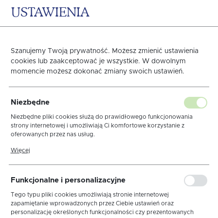
USTAWIENIA
0
KOSZYK
Szanujemy Twoją prywatność. Możesz zmienić ustawienia
cookies lub zaakceptować je wszystkie. W dowolnym
momencie możesz dokonać zmiany swoich ustawień.
Obrus Len Biały Elegance
Niezbędne
Lamówka Biała
Niezbędne pliki cookies służą do prawidłowego funkcjonowania
strony internetowej i umożliwiają Ci komfortowe korzystanie z
oferowanych przez nas usług.
Pliki cookies odpowiadają na podejmowane przez Ciebie działania w
Więcej
celu m.in. dostosowania Twoich ustawień preferencji prywatności,
Nowości
logowania czy wypełniania formularzy. Dzięki plikom cookies strona,
z której korzystasz, może działać bez zakłóceń.
Funkcjonalne i personalizacyjne
Tego typu pliki cookies umożliwiają stronie internetowej
zapamiętanie wprowadzonych przez Ciebie ustawień oraz
personalizację określonych funkcjonalności czy prezentowanych