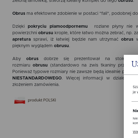
zieloną lamówką, stworzą idealny komplet do tego
obrusu
.
Obrus
ma efektowne zdobienie w postaci "fali", podobnej do 
Dzięki
pokryciu plamoodpornemu
rozlane płyny nie wn
powierzchni
obrusu
krople, które łatwo można zebrać, np. z
apretura
sprawi, iż łatwiej będzie nam utrzymać
obrus
w
pięknym wyglądem
obrusu
.
Aby
obrus
dobrze się prezentował na stole, wa
U
rozmiaru
obrusu
(standardowo na zwis tkaniny przyjmuje
Ponieważ typowe rozmiary nie zawsze będą idealnie pasowa
NIESTANDARDOWEGO
. Więcej informacji w dziale
POR
złożeniem zamówienia.
Sz
je
Ni
Nie
kom
Pli
Wię
ust