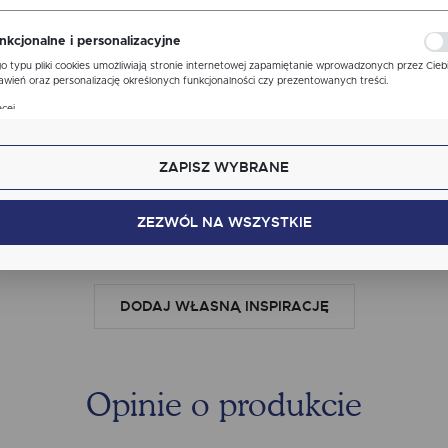
ona, z której korzystasz, może działać bez zakłóceń.
nkcjonalne i personalizacyjne
TOLE
o typu pliki cookies umożliwiają stronie internetowej zapamiętanie wprowadzonych przez Cieb
awień oraz personalizację określonych funkcjonalności czy prezentowanych treści.
Zainspiruj się
ęki tym plikom cookies możemy zapewnić Ci większy komfort korzystania z funkcjonalności nas
cej
ony poprzez dopasowanie jej do Twoich indywidualnych preferencji. Wyrażenie zgody na
WARI
kcjonalne i personalizacyjne pliki cookies gwarantuje dostępność większej ilości funkcji na stron
ZAPISZ WYBRANE
alityczne
lityczne pliki cookies pomagają nam rozwijać się i dostosowywać do Twoich potrzeb.
Ten produkt nie posiada jeszcze inspiracji, dodaj by być pierwszym!
kies analityczne pozwalają na uzyskanie informacji w zakresie wykorzystywania witryny
ZEZWÓL NA WSZYSTKIE
cej
ernetowej, miejsca oraz częstotliwości, z jaką odwiedzane są nasze serwisy www. Dane pozwal
 na ocenę naszych serwisów internetowych pod względem ich popularności wśród
tkowników. Zgromadzone informacje są przetwarzane w formie zanonimizowanej. Wyrażenie
dy na analityczne pliki cookies gwarantuje dostępność wszystkich funkcjonalności.
klamowe
DODAJ WŁASNĄ INSPIRACJĘ
ęki reklamowym plikom cookies prezentujemy Ci najciekawsze informacje i aktualności na
onach naszych partnerów.
mocyjne pliki cookies służą do prezentowania Ci naszych komunikatów na podstawie analizy
cej
ich upodobań oraz Twoich zwyczajów dotyczących przeglądanej witryny internetowej. Treści
mocyjne mogą pojawić się na stronach podmiotów trzecich lub firm będących naszymi
tnerami oraz innych dostawców usług. Firmy te działają w charakterze pośredników
Opinie o produkcie
zentujących nasze treści w postaci wiadomości, ofert, komunikatów mediów społecznościowy