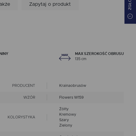
także
Zapytaj o produkt
NINY
MAX SZEROKOŚĆ OBRUSU
135 cm
PRODUCENT
Krainaobrusów
WZÓR
Flowers W159
Żółty
Kremowy
KOLORYSTYKA
Szary
Zielony