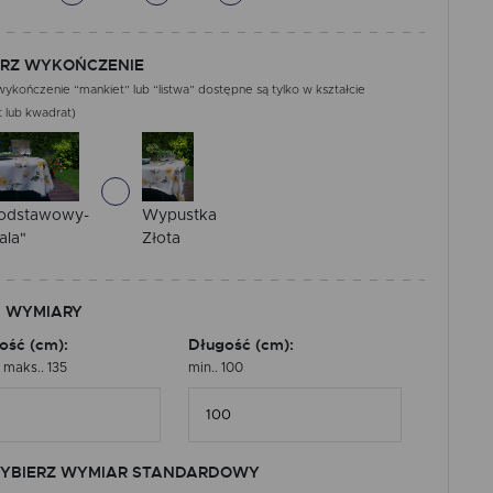
RZ WYKOŃCZENIE
ykończenie “mankiet” lub “listwa” dostępne są tylko w kształcie
 lub kwadrat)
odstawowy-
Wypustka
ala"
Złota
 WYMIARY
ość (cm):
Długość (cm):
, maks.. 135
min.. 100
YBIERZ WYMIAR STANDARDOWY