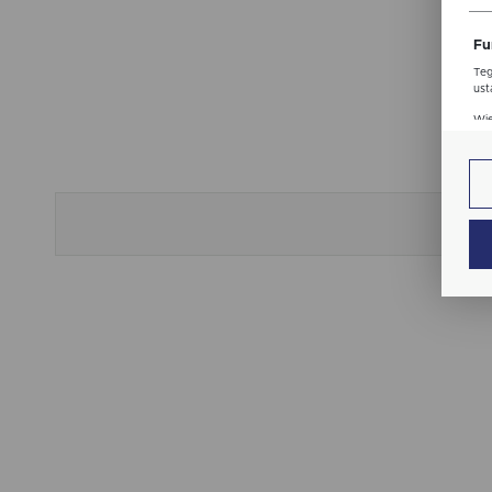
str
Fu
Teg
ust
Dzi
Wię
str
fun
An
Ana
Coo
Wię
int
nam
uży
zgo
Re
Dzi
str
Pro
Wię
Two
pro
par
pre