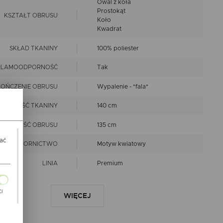
Owal z koła
Prostokąt
KSZTAŁT OBRUSU
Koło
Kwadrat
SKŁAD TKANINY
100% poliester
PLAMOODPORNOŚĆ
Tak
OŃCZENIE OBRUSU
Wypalenie - "fala"
ZEROKOŚĆ TKANINY
140 cm
ZEROKOŚĆ OBRUSU
135 cm
wać
WZORNICTWO
Motyw kwiatowy
LINIA
Premium
nie czyścić chemicznie
prać w 40 st.C
Ci
WIĘCEJ
EPIS KONSERWACJI
nie chlorować
prasować w niskiej
ch
temperaturze