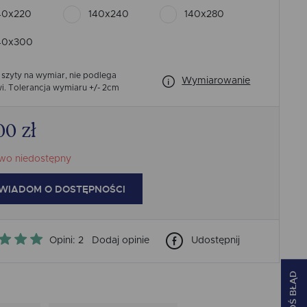
40x220
140x240
140x280
40x300
 szyty na wymiar, nie podlega
Wymiarowanie
i.
Tolerancja wymiaru +/- 2cm
00
zł
wo niedostępny
WIADOM O DOSTĘPNOŚCI
Opini: 2
Dodaj opinie
Udostępnij
ZGŁOŚ BŁĄD