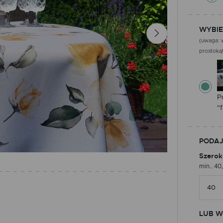
WYBIE
(uwaga: w
prostokąt
P
"f
PODAJ
Szerok
min.. 40
LUB W