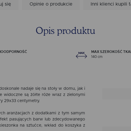
uj się
Opinie o produkcie
Inni klienci kupili 
Opis produktu
MOODPORNOŚĆ
MAX SZEROKOŚĆ TKA
140 cm
konale nadaje się na stoły w domu, jak i
 widoczne są żółte róże wraz z zielonymi
ry 29x33 centymetry.
nych aranżacjach z dodatkami z tym samym
efekt pasujących barw lub zdecydowanego
 kieszonka na sztućce, wkład do koszyka z