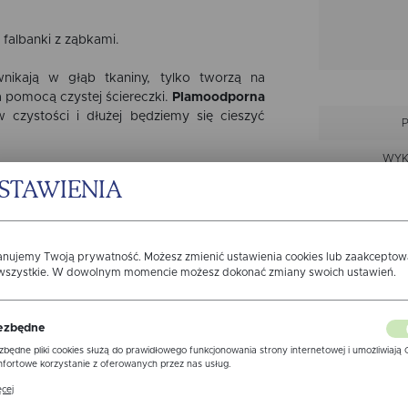
falbanki z ząbkami.
ikają w głąb tkaniny, tylko tworzą na
a pomocą czystej ściereczki.
Plamoodporna
 czystości i dłużej będziemy się cieszyć
WYK
rto zadbać o dobór odpowiedniego
STAWIENIA
 się po ok 20cm z każdej strony blatu).
MAX S
ły - proponujemy skorzystanie z
WYMIARU
MAX S
ADY,
który zachęcamy odwiedzić przed
anujemy Twoją prywatność. Możesz zmienić ustawienia cookies lub zaakcepto
 wszystkie. W dowolnym momencie możesz dokonać zmiany swoich ustawień.
ezbędne
zbędne pliki cookies służą do prawidłowego funkcjonowania strony internetowej i umożliwiają 
fortowe korzystanie z oferowanych przez nas usług.
PRZ
ki cookies odpowiadają na podejmowane przez Ciebie działania w celu m.in. dostosowania Twoi
cej
awień preferencji prywatności, logowania czy wypełniania formularzy. Dzięki plikom cookies