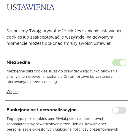
USTAWIENIA
0
KOSZYK
Szanujemy Twoją prywatność. Możesz zmienić ustawienia
cookies lub zaakceptować je wszystkie. W dowolnym
momencie możesz dokonać zmiany swoich ustawień.
Obrus Dmuchawce
Niezbędne
Cappuccino WYP
Niezbędne pliki cookies służą do prawidłowego funkcjonowania
strony internetowej i umożliwiają Ci komfortowe korzystanie z
oferowanych przez nas usług.
Cappuccino 043
Pliki cookies odpowiadają na podejmowane przez Ciebie działania w
Więcej
celu m.in. dostosowania Twoich ustawień preferencji prywatności,
logowania czy wypełniania formularzy. Dzięki plikom cookies strona,
z której korzystasz, może działać bez zakłóceń.
Funkcjonalne i personalizacyjne
Tego typu pliki cookies umożliwiają stronie internetowej
zapamiętanie wprowadzonych przez Ciebie ustawień oraz
personalizację określonych funkcjonalności czy prezentowanych