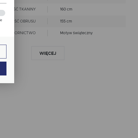
ZEROKOŚĆ TKANINY
160 cm
ie
ZEROKOŚĆ OBRUSU
155 cm
zej
WZORNICTWO
Motyw świąteczny
ie.
LINIA
Premium
WIĘCEJ
prać w 40 st.C
nie chlorować
EPIS KONSERWACJI
prasować w niskiej
ają
temperaturze
nie czyścić chemicznie
Wymiary produktów
wykonanych z tkanin objęte
RANCJA ROZMIARU
są tolerancją w granicach +/-
2 cm
ANT WYKOŃCZENIA
Wypustka Czerwona
ch.