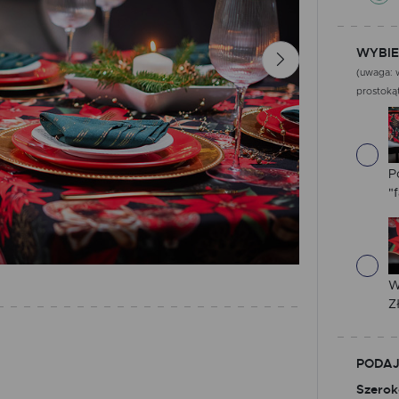
WYBIE
(uwaga: w
prostokąt
P
"f
W
Z
PODAJ
Szerok