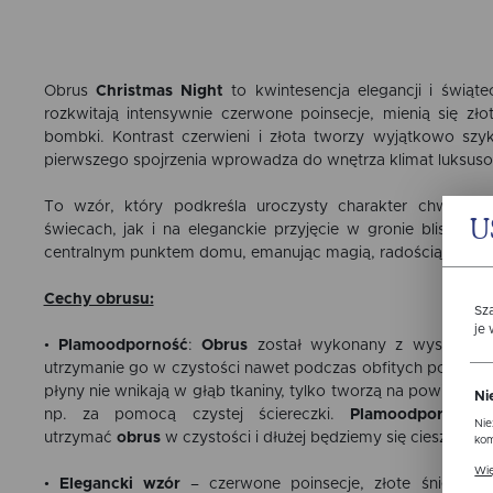
Obrus
Christmas Night
to kwintesencja elegancji i świąt
rozkwitają intensywnie czerwone poinsecje, mienią się zło
bombki. Kontrast czerwieni i złota tworzy wyjątkowo szyk
pierwszego spojrzenia wprowadza do wnętrza klimat luksusow
To wzór, który podkreśla uroczysty charakter chwili – i
U
świecach, jak i na eleganckie przyjęcie w gronie bliskich.
centralnym punktem domu, emanując magią, radością i pon
Cechy obrusu:
Sz
je
•
Plamoodporność
:
Obrus
został wykonany z wysokiej ja
utrzymanie go w czystości nawet podczas obfitych posiłków
płyny nie wnikają w głąb tkaniny, tylko tworzą na powierzch
Ni
np. za pomocą czystej ściereczki.
Plamoodporna
pow
Nie
utrzymać
obrus
w czystości i dłużej będziemy się cieszyć 
kom
Pli
Wię
ust
•
Elegancki wzór
– czerwone poinsecje, złote śnieżynki