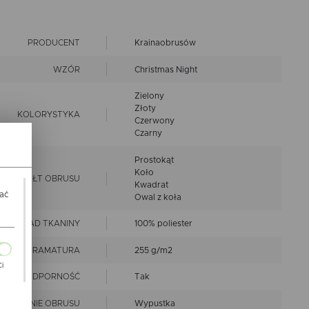
PRODUCENT
Krainaobrusów
WZÓR
Christmas Night
Zielony
Złoty
KOLORYSTYKA
Czerwony
Czarny
Prostokąt
Koło
KSZTAŁT OBRUSU
Kwadrat
wać
Owal z koła
SKŁAD TKANINY
100% poliester
GRAMATURA
255 g/m2
Ci
PLAMOODPORNOŚĆ
Tak
ch
OŃCZENIE OBRUSU
Wypustka