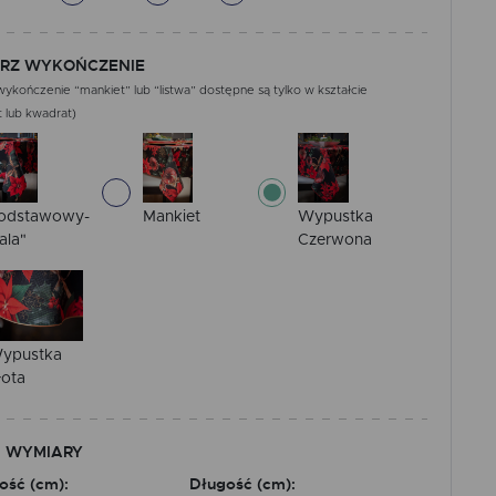
RZ WYKOŃCZENIE
ykończenie “mankiet” lub “listwa” dostępne są tylko w kształcie
 lub kwadrat)
odstawowy-
Mankiet
Wypustka
ala"
Czerwona
ypustka
łota
 WYMIARY
ość (cm):
Długość (cm):