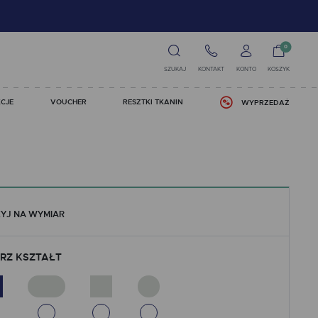
0
SZUKAJ
KONTAKT
KONTO
KOSZYK
CJE
VOUCHER
RESZTKI TKANIN
WYPRZEDAŻ
YJ NA WYMIAR
RZ KSZTAŁT