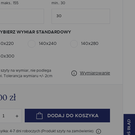
, maks.. 155
min.. 30
YBIERZ WYMIAR STANDARDOWY
40x220
140x240
140x280
40x300
 szyty na wymiar, nie podlega
Wymiarowanie
i.
Tolerancja wymiaru +/- 2cm
00
zł
DODAJ
DO KOSZYKA
ZGŁOŚ BŁĄD
łka: 4-7 dni roboczych (Produkt szyty na zamówienie)