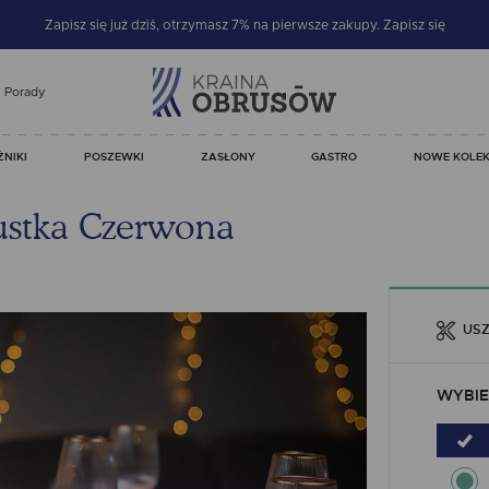
Zapisz się już dziś, otrzymasz 7% na pierwsze zakupy.
Zapisz się
Porady
ŻNIKI
POSZEWKI
ZASŁONY
GASTRO
NOWE KOLEK
ustka Czerwona
USZ
WYBIE