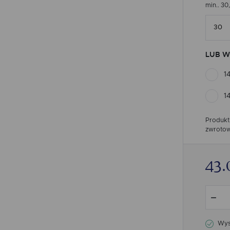
min.. 30
LUB W
1
1
Produkt
zwrotow
43.
Wysy