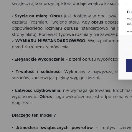
str
świąteczną kompozycję, która dodaje wnętrzu luksusu i ciepł
Fu
•
Szycie na miarę
:
Obrus
jest dostępny w opcji szycia na mi
Teg
kształtu i rozmiaru Twojego stołu. Aby
obrus
dobrze się pr
ust
odpowiedniego rozmiaru
obrusu
(standardowo na zwis tk
Dzi
Wię
str
strony blatu). Ponieważ typowe rozmiary nie zawsze będą id
fun
z
WYMIARU NIESTANDARDOWEGO
. Więcej informacji w d
przed złożeniem zamówienia.
An
Ana
•
Eleganckie wykończenie
–
brzegi obrusu wykończone są
c
Coo
Wię
int
•
Trwałość i solidność:
Wykonany z najwyższą starannośc
nam
uży
sezonów, zachowując piękny wygląd i kształt.
zgo
Re
•
Łatwość użytkowania
: nie wymaga gotowania, krochmal
Dzi
str
wyprasować.
Obrus
i jego wykończenie jest odporne na wiel
Pro
długi czas.
Wię
Two
pro
par
Dlaczego ten model ?
pre
•
Atmosfera świątecznych powrotów
–
motyw czerwon