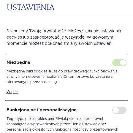
USTAWIENIA
0
KOSZYK
Szanujemy Twoją prywatność. Możesz zmienić ustawienia
cookies lub zaakceptować je wszystkie. W dowolnym
momencie możesz dokonać zmiany swoich ustawień.
Obrus Basic Biały II
Niezbędne
Wypustka Złota
Niezbędne pliki cookies służą do prawidłowego funkcjonowania
strony internetowej i umożliwiają Ci komfortowe korzystanie z
oferowanych przez nas usług.
Pliki cookies odpowiadają na podejmowane przez Ciebie działania w
Więcej
celu m.in. dostosowania Twoich ustawień preferencji prywatności,
logowania czy wypełniania formularzy. Dzięki plikom cookies strona,
z której korzystasz, może działać bez zakłóceń.
Funkcjonalne i personalizacyjne
Tego typu pliki cookies umożliwiają stronie internetowej
zapamiętanie wprowadzonych przez Ciebie ustawień oraz
personalizację określonych funkcjonalności czy prezentowanych