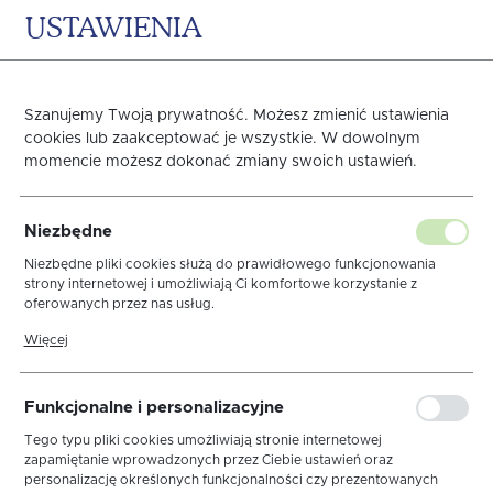
USTAWIENIA
0
KOSZYK
Szanujemy Twoją prywatność. Możesz zmienić ustawienia
cookies lub zaakceptować je wszystkie. W dowolnym
momencie możesz dokonać zmiany swoich ustawień.
Nakładka 40x140 Vera
Niezbędne
Granat Tasiemka
Niezbędne pliki cookies służą do prawidłowego funkcjonowania
strony internetowej i umożliwiają Ci komfortowe korzystanie z
oferowanych przez nas usług.
Pliki cookies odpowiadają na podejmowane przez Ciebie działania w
Więcej
celu m.in. dostosowania Twoich ustawień preferencji prywatności,
logowania czy wypełniania formularzy. Dzięki plikom cookies strona,
z której korzystasz, może działać bez zakłóceń.
Funkcjonalne i personalizacyjne
Tego typu pliki cookies umożliwiają stronie internetowej
zapamiętanie wprowadzonych przez Ciebie ustawień oraz
personalizację określonych funkcjonalności czy prezentowanych