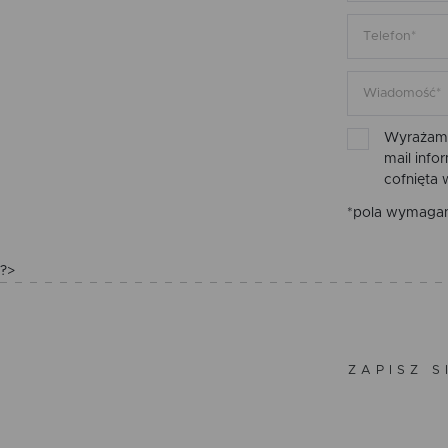
Wyrażam 
mail inf
cofnięta
*pola wymaga
?>
ZAPISZ S