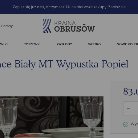
Zapisz się już dziś, otrzymasz 7% na pierwsze zakupy.
Zapisz się
Porady
ŻNIKI
POSZEWKI
ZASŁONY
GASTRO
NOWE KOLEK
ce Biały MT Wypustka Popiel
83.
Wysy