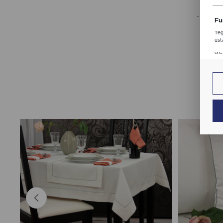
str
- to dl
Fu
Teg
ust
Dzi
Wię
str
fun
An
Ana
Coo
Wię
int
nam
uży
zgo
Re
Dzi
str
Pro
Wię
Two
pro
par
pre