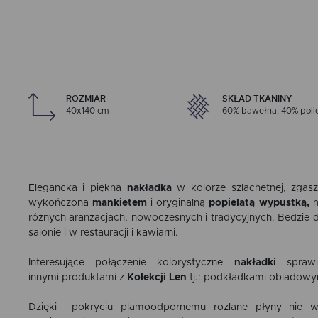
ROZMIAR
SKŁAD TKANINY
40x140 cm
60% bawełna, 40% poli
Elegancka i piękna
nakładka
w kolorze szlachetnej, zgasz
wykończona
mankietem
i oryginalną
popielatą
wypustką,
m
różnych aranżacjach, nowoczesnych i tradycyjnych. Bedzie d
salonie i w restauracji i kawiarni.
Interesujące połączenie kolorystyczne
nakładki
spraw
innymi produktami z
Kolekcji Len
tj.: podkładkami obiadowy
Dzięki pokryciu plamoodpornemu rozlane płyny nie wn