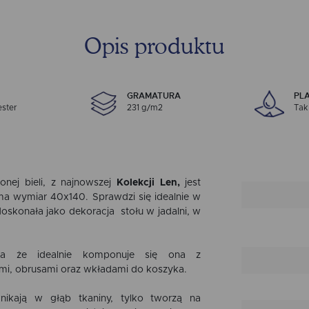
Opis produktu
GRAMATURA
PL
ester
231 g/m2
Tak
onej bieli, z najnowszej
Kolekcji Len,
jest
a wymiar 40x140. Sprawdzi się idealnie w
oskonała jako dekoracja stołu w jadalni, w
ia że idealnie komponuje się ona z
mi, obrusami oraz wkładami do koszyka.
ikają w głąb tkaniny, tylko tworzą na