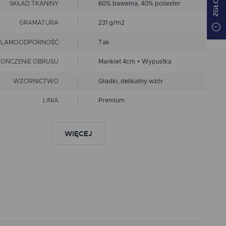
SKŁAD TKANINY
60% bawełna, 40% poliester
GRAMATURA
231 g/m2
PLAMOODPORNOŚĆ
Tak
OŃCZENIE OBRUSU
Mankiet 4cm + Wypustka
WZORNICTWO
Gładki, delikatny wzór
LINIA
Premium
nie czyścić chemicznie
prać w 40 st.C
WIĘCEJ
EPIS KONSERWACJI
nie chlorować
prasować w niskiej
temperaturze
Wymiary produktów
wykonanych z tkanin objęte
RANCJA ROZMIARU
są tolerancją w granicach +/-
2 cm
Mankiet 4 cm + Wypustka