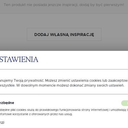
WARI
Ten produkt nie posiada jeszcze inspiracji, dodaj by być pierwszym!
DODAJ WŁASNĄ INSPIRACJĘ
STAWIENIA
Opinie o produkcie
anujemy Twoją prywatność. Możesz zmienić ustawienia cookies lub zaakcepto
 wszystkie. W dowolnym momencie możesz dokonać zmiany swoich ustawień.
ezbędne
zbędne pliki cookies służą do prawidłowego funkcjonowania strony internetowej i umożliwiają 
fortowe korzystanie z oferowanych przez nas usług.
ki cookies odpowiadają na podejmowane przez Ciebie działania w celu m.in. dostosowania Twoi
cej
awień preferencji prywatności, logowania czy wypełniania formularzy. Dzięki plikom cookies