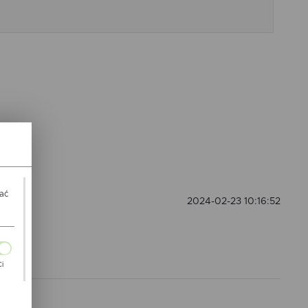
ANT WYKOŃCZENIA
Popiel
wać
2024-02-23 10:16:52
Ci
ch