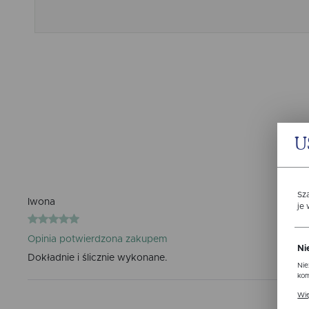
U
Sz
Iwona
je
Opinia potwierdzona zakupem
Ni
Dokładnie i ślicznie wykonane.
Nie
kom
Pli
Wię
ust