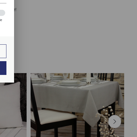
 pomoże!
ie
zej
ie.
ają
ch.