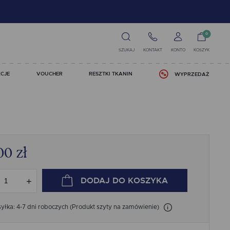
0
SZUKAJ
KONTAKT
KONTO
KOSZYK
CJE
VOUCHER
RESZTKI TKANIN
WYPRZEDAŻ
00
zł
DODAJ
DO KOSZYKA
łka: 4-7 dni roboczych (Produkt szyty na zamówienie)