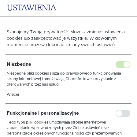
USTAWIENIA
0
KOSZYK
Szanujemy Twoją prywatność. Możesz zmienić ustawienia
cookies lub zaakceptować je wszystkie. W dowolnym
momencie możesz dokonać zmiany swoich ustawień.
Nakładka 40x140 Len
Niezbędne
Elegance Biały MT
Niezbędne pliki cookies służą do prawidłowego funkcjonowania
strony internetowej i umożliwiają Ci komfortowe korzystanie z
oferowanych przez nas usług.
Wypustka Fiolet
Pliki cookies odpowiadają na podejmowane przez Ciebie działania w
Więcej
celu m.in. dostosowania Twoich ustawień preferencji prywatności,
logowania czy wypełniania formularzy. Dzięki plikom cookies strona,
z której korzystasz, może działać bez zakłóceń.
Funkcjonalne i personalizacyjne
Tego typu pliki cookies umożliwiają stronie internetowej
zapamiętanie wprowadzonych przez Ciebie ustawień oraz
personalizację określonych funkcjonalności czy prezentowanych