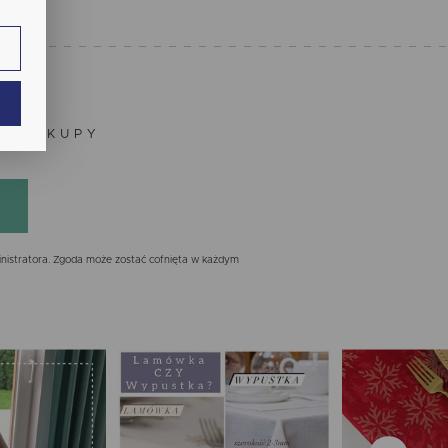
ie.
ają
ZE ZAKUPY
nistratora. Zgoda może zostać cofnięta w każdym
ch.