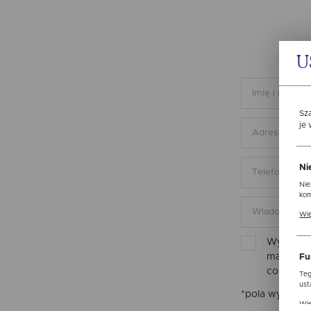
U
Sz
je
Ni
Nie
kom
Pli
Wię
ust
str
Wyrażam 
mail inf
Fu
cofnięta
Teg
ust
*pola wymaga
Dzi
Wię
str