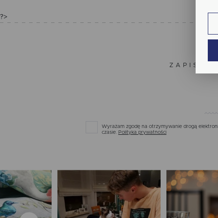
fun
?>
An
Ana
Coo
Wię
int
nam
ZAPISZ S
uży
zgo
Re
Dzi
str
Pro
Wię
Two
pro
Wyrażam zgodę na otrzymywanie drogą elektronic
par
czasie.
Polityka prywatności
pre