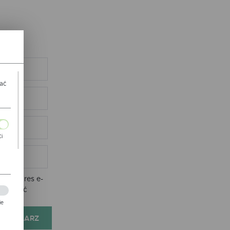
wać
Ci
ch
nie adres e-
e zostać
ie
FORMULARZ
zej