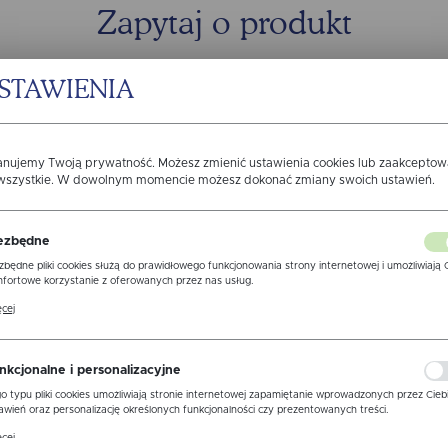
Zapytaj o produkt
STAWIENIA
anujemy Twoją prywatność. Możesz zmienić ustawienia cookies lub zaakcepto
 wszystkie. W dowolnym momencie możesz dokonać zmiany swoich ustawień.
ezbędne
zbędne pliki cookies służą do prawidłowego funkcjonowania strony internetowej i umożliwiają 
fortowe korzystanie z oferowanych przez nas usług.
ki cookies odpowiadają na podejmowane przez Ciebie działania w celu m.in. dostosowania Twoi
cej
awień preferencji prywatności, logowania czy wypełniania formularzy. Dzięki plikom cookies
ona, z której korzystasz, może działać bez zakłóceń.
zgodę na otrzymywanie drogą elektroniczną na wskazany przeze m
ormacji dotyczących świadczonych przez Administratora.Zgoda moż
nkcjonalne i personalizacyjne
 w każdym czasie.
Polityka prywatności
o typu pliki cookies umożliwiają stronie internetowej zapamiętanie wprowadzonych przez Cieb
awień oraz personalizację określonych funkcjonalności czy prezentowanych treści.
WYŚLIJ 
ne
ęki tym plikom cookies możemy zapewnić Ci większy komfort korzystania z funkcjonalności nas
cej
ony poprzez dopasowanie jej do Twoich indywidualnych preferencji. Wyrażenie zgody na