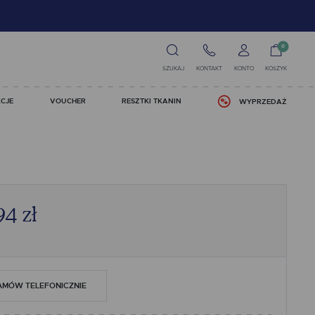
0
SZUKAJ
KONTAKT
KONTO
KOSZYK
CJE
VOUCHER
RESZTKI TKANIN
WYPRZEDAŻ
94
zł
AMÓW TELEFONICZNIE