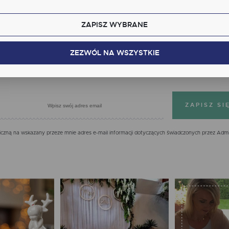
kcjonalne i personalizacyjne pliki cookies gwarantuje dostępność większej ilości funkcji na stron
ZAPISZ WYBRANE
alityczne
Zapisz się do newslettera
lityczne pliki cookies pomagają nam rozwijać się i dostosowywać do Twoich potrzeb.
kies analityczne pozwalają na uzyskanie informacji w zakresie wykorzystywania witryny
ZEZWÓL NA WSZYSTKIE
cej
ernetowej, miejsca oraz częstotliwości, z jaką odwiedzane są nasze serwisy www. Dane pozwal
 na ocenę naszych serwisów internetowych pod względem ich popularności wśród
IĘ JUŻ DZIŚ, OTRZYMASZ 7% NA PIERWS
tkowników. Zgromadzone informacje są przetwarzane w formie zanonimizowanej. Wyrażenie
dy na analityczne pliki cookies gwarantuje dostępność wszystkich funkcjonalności.
klamowe
ęki reklamowym plikom cookies prezentujemy Ci najciekawsze informacje i aktualności na
onach naszych partnerów.
mocyjne pliki cookies służą do prezentowania Ci naszych komunikatów na podstawie analizy
cej
ich upodobań oraz Twoich zwyczajów dotyczących przeglądanej witryny internetowej. Treści
mocyjne mogą pojawić się na stronach podmiotów trzecich lub firm będących naszymi
zną na wskazany przeze mnie adres e-mail informacji dotyczących świadczonych przez Admi
tnerami oraz innych dostawców usług. Firmy te działają w charakterze pośredników
zentujących nasze treści w postaci wiadomości, ofert, komunikatów mediów społecznościowy