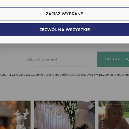
kcjonalne i personalizacyjne pliki cookies gwarantuje dostępność większej ilości funkcji na stron
ZAPISZ WYBRANE
alityczne
Zapisz się do newslettera
lityczne pliki cookies pomagają nam rozwijać się i dostosowywać do Twoich potrzeb.
kies analityczne pozwalają na uzyskanie informacji w zakresie wykorzystywania witryny
ZEZWÓL NA WSZYSTKIE
cej
ernetowej, miejsca oraz częstotliwości, z jaką odwiedzane są nasze serwisy www. Dane pozwal
 na ocenę naszych serwisów internetowych pod względem ich popularności wśród
IĘ JUŻ DZIŚ, OTRZYMASZ 7% NA PIERWS
tkowników. Zgromadzone informacje są przetwarzane w formie zanonimizowanej. Wyrażenie
dy na analityczne pliki cookies gwarantuje dostępność wszystkich funkcjonalności.
klamowe
ęki reklamowym plikom cookies prezentujemy Ci najciekawsze informacje i aktualności na
onach naszych partnerów.
mocyjne pliki cookies służą do prezentowania Ci naszych komunikatów na podstawie analizy
cej
ich upodobań oraz Twoich zwyczajów dotyczących przeglądanej witryny internetowej. Treści
mocyjne mogą pojawić się na stronach podmiotów trzecich lub firm będących naszymi
zną na wskazany przeze mnie adres e-mail informacji dotyczących świadczonych przez Admi
tnerami oraz innych dostawców usług. Firmy te działają w charakterze pośredników
zentujących nasze treści w postaci wiadomości, ofert, komunikatów mediów społecznościowy