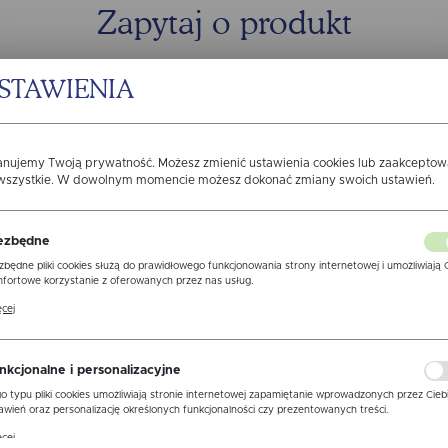
Zapytaj o produkt
STAWIENIA
anujemy Twoją prywatność. Możesz zmienić ustawienia cookies lub zaakcepto
 wszystkie. W dowolnym momencie możesz dokonać zmiany swoich ustawień.
ezbędne
zbędne pliki cookies służą do prawidłowego funkcjonowania strony internetowej i umożliwiają 
fortowe korzystanie z oferowanych przez nas usług.
ki cookies odpowiadają na podejmowane przez Ciebie działania w celu m.in. dostosowania Twoi
cej
awień preferencji prywatności, logowania czy wypełniania formularzy. Dzięki plikom cookies
ona, z której korzystasz, może działać bez zakłóceń.
zgodę na otrzymywanie drogą elektroniczną na wskazany przeze m
ormacji dotyczących świadczonych przez Administratora.Zgoda moż
nkcjonalne i personalizacyjne
 w każdym czasie.
Polityka prywatności
o typu pliki cookies umożliwiają stronie internetowej zapamiętanie wprowadzonych przez Cieb
awień oraz personalizację określonych funkcjonalności czy prezentowanych treści.
WYŚLIJ 
ne
ęki tym plikom cookies możemy zapewnić Ci większy komfort korzystania z funkcjonalności nas
cej
ony poprzez dopasowanie jej do Twoich indywidualnych preferencji. Wyrażenie zgody na