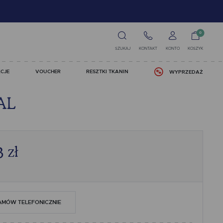
0
SZUKAJ
KONTAKT
KONTO
KOSZYK
CJE
VOUCHER
RESZTKI TKANIN
WYPRZEDAŻ
AL
3
zł
AMÓW TELEFONICZNIE