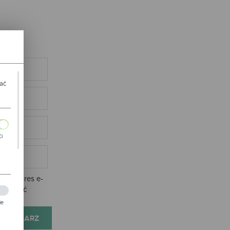
wać
Ci
ch
nie adres e-
e zostać
ie
FORMULARZ
zej