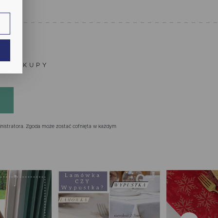
ie.
ają
ZE ZAKUPY
nistratora. Zgoda może zostać cofnięta w każdym
ch.