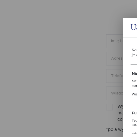
U
Sz
je
Ni
Nie
kom
Pli
Wię
ust
str
Wyrażam 
mail inf
Fu
cofnięta
Teg
ust
*pola wymaga
Dzi
Wię
str