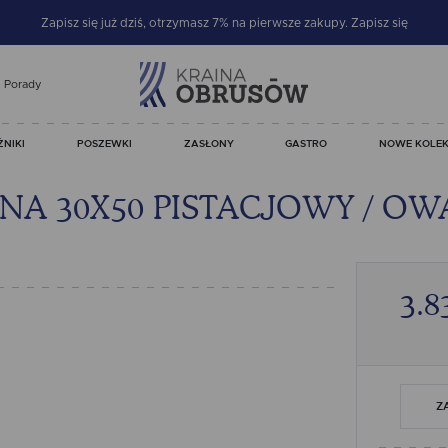
Zapisz się już dziś, otrzymasz 7% na pierwsze zakupy.
Zapisz się
Porady
ŻNIKI
POSZEWKI
ZASŁONY
GASTRO
NOWE KOLEK
A 30X50 PISTACJOWY / OW
3.8
Z