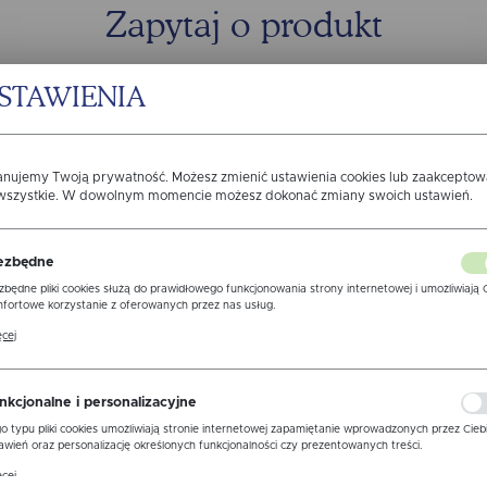
Zapytaj o produkt
STAWIENIA
anujemy Twoją prywatność. Możesz zmienić ustawienia cookies lub zaakcepto
 wszystkie. W dowolnym momencie możesz dokonać zmiany swoich ustawień.
ezbędne
zbędne pliki cookies służą do prawidłowego funkcjonowania strony internetowej i umożliwiają 
fortowe korzystanie z oferowanych przez nas usług.
ki cookies odpowiadają na podejmowane przez Ciebie działania w celu m.in. dostosowania Twoi
cej
awień preferencji prywatności, logowania czy wypełniania formularzy. Dzięki plikom cookies
ona, z której korzystasz, może działać bez zakłóceń.
zgodę na otrzymywanie drogą elektroniczną na wskazany przeze m
ormacji dotyczących świadczonych przez Administratora.Zgoda moż
nkcjonalne i personalizacyjne
 w każdym czasie.
Polityka prywatności
o typu pliki cookies umożliwiają stronie internetowej zapamiętanie wprowadzonych przez Cieb
awień oraz personalizację określonych funkcjonalności czy prezentowanych treści.
WYŚLIJ 
ne
ęki tym plikom cookies możemy zapewnić Ci większy komfort korzystania z funkcjonalności nas
cej
ony poprzez dopasowanie jej do Twoich indywidualnych preferencji. Wyrażenie zgody na