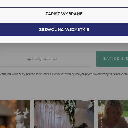
kcjonalne i personalizacyjne pliki cookies gwarantuje dostępność większej ilości funkcji na stron
ZAPISZ WYBRANE
alityczne
Zapisz się do newslettera
lityczne pliki cookies pomagają nam rozwijać się i dostosowywać do Twoich potrzeb.
kies analityczne pozwalają na uzyskanie informacji w zakresie wykorzystywania witryny
ZEZWÓL NA WSZYSTKIE
cej
ernetowej, miejsca oraz częstotliwości, z jaką odwiedzane są nasze serwisy www. Dane pozwal
 na ocenę naszych serwisów internetowych pod względem ich popularności wśród
IĘ JUŻ DZIŚ, OTRZYMASZ 7% NA PIERWS
tkowników. Zgromadzone informacje są przetwarzane w formie zanonimizowanej. Wyrażenie
dy na analityczne pliki cookies gwarantuje dostępność wszystkich funkcjonalności.
klamowe
ęki reklamowym plikom cookies prezentujemy Ci najciekawsze informacje i aktualności na
onach naszych partnerów.
mocyjne pliki cookies służą do prezentowania Ci naszych komunikatów na podstawie analizy
cej
ich upodobań oraz Twoich zwyczajów dotyczących przeglądanej witryny internetowej. Treści
mocyjne mogą pojawić się na stronach podmiotów trzecich lub firm będących naszymi
zną na wskazany przeze mnie adres e-mail informacji dotyczących świadczonych przez Admi
tnerami oraz innych dostawców usług. Firmy te działają w charakterze pośredników
zentujących nasze treści w postaci wiadomości, ofert, komunikatów mediów społecznościowy