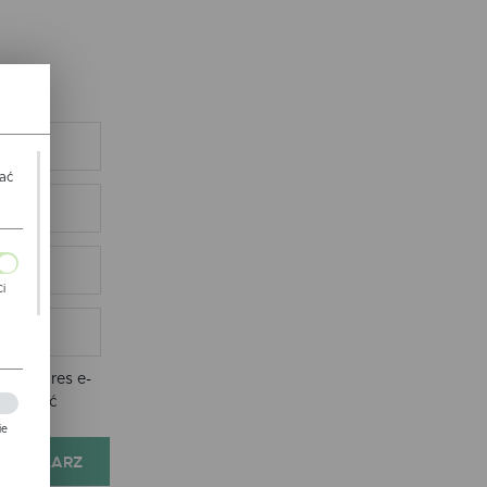
wać
Ci
ch
nie adres e-
e zostać
ie
FORMULARZ
zej