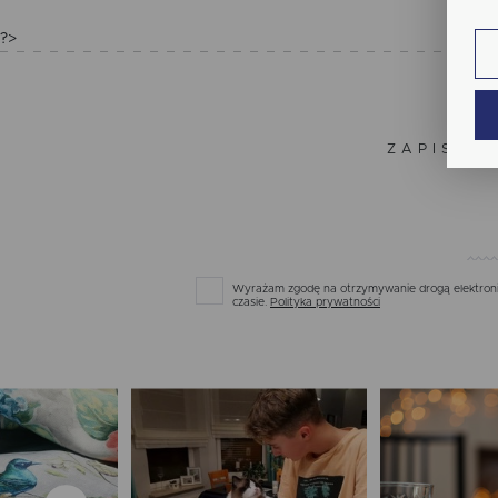
fun
?>
An
Ana
Coo
Wię
int
nam
ZAPISZ S
uży
zgo
Re
Dzi
str
Pro
Wię
Two
pro
Wyrażam zgodę na otrzymywanie drogą elektronic
par
czasie.
Polityka prywatności
pre