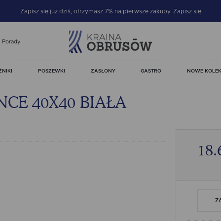
Zapisz się już dziś, otrzymasz 7% na pierwsze zakupy.
Zapisz się
Porady
ŻNIKI
POSZEWKI
ZASŁONY
GASTRO
NOWE KOLEK
CE 40X40 BIAŁA
18.
Z