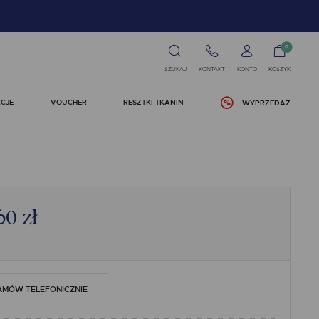
0
SZUKAJ
KONTAKT
KONTO
KOSZYK
CJE
VOUCHER
RESZTKI TKANIN
WYPRZEDAŻ
60
zł
AMÓW TELEFONICZNIE