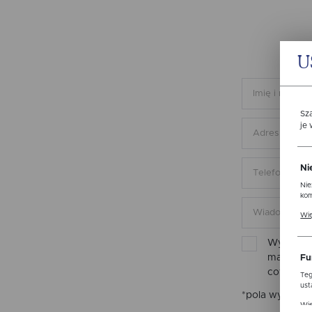
U
Sz
je
Ni
Nie
kom
Pli
Wię
ust
str
Wyrażam 
mail inf
Fu
cofnięta
Teg
ust
*pola wymaga
Dzi
Wię
str