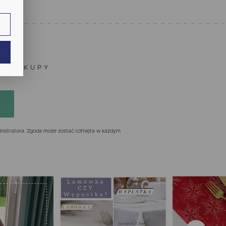
ie.
ają
ZE ZAKUPY
nistratora. Zgoda może zostać cofnięta w każdym
ch.