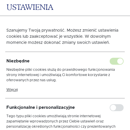
USTAWIENIA
0
KOSZYK
Szanujemy Twoją prywatność. Możesz zmienić ustawienia
cookies lub zaakceptować je wszystkie. W dowolnym
momencie możesz dokonać zmiany swoich ustawień.
RĘCZNIK GRENO
Niezbędne
HOTELOWY 30X70
Niezbędne pliki cookies służą do prawidłowego funkcjonowania
strony internetowej i umożliwiają Ci komfortowe korzystanie z
oferowanych przez nas usług.
QUBUS
Pliki cookies odpowiadają na podejmowane przez Ciebie działania w
Więcej
celu m.in. dostosowania Twoich ustawień preferencji prywatności,
logowania czy wypełniania formularzy. Dzięki plikom cookies strona,
z której korzystasz, może działać bez zakłóceń.
Funkcjonalne i personalizacyjne
Tego typu pliki cookies umożliwiają stronie internetowej
zapamiętanie wprowadzonych przez Ciebie ustawień oraz
personalizację określonych funkcjonalności czy prezentowanych