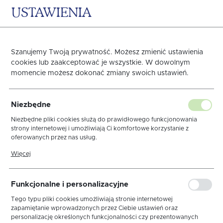
USTAWIENIA
0
KOSZYK
Szanujemy Twoją prywatność. Możesz zmienić ustawienia
cookies lub zaakceptować je wszystkie. W dowolnym
momencie możesz dokonać zmiany swoich ustawień.
RĘCZNIK GRENO
Niezbędne
HOTELOWY 30X70
Niezbędne pliki cookies służą do prawidłowego funkcjonowania
strony internetowej i umożliwiają Ci komfortowe korzystanie z
oferowanych przez nas usług.
QUBUS SEC.
Pliki cookies odpowiadają na podejmowane przez Ciebie działania w
Więcej
celu m.in. dostosowania Twoich ustawień preferencji prywatności,
logowania czy wypełniania formularzy. Dzięki plikom cookies strona,
z której korzystasz, może działać bez zakłóceń.
Funkcjonalne i personalizacyjne
Tego typu pliki cookies umożliwiają stronie internetowej
zapamiętanie wprowadzonych przez Ciebie ustawień oraz
personalizację określonych funkcjonalności czy prezentowanych