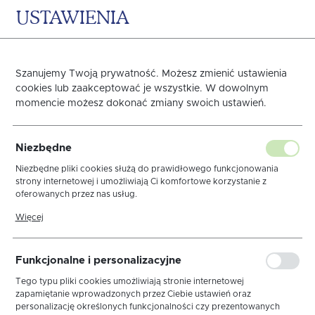
USTAWIENIA
0
KOSZYK
Szanujemy Twoją prywatność. Możesz zmienić ustawienia
cookies lub zaakceptować je wszystkie. W dowolnym
momencie możesz dokonać zmiany swoich ustawień.
Podkładka Kolekcja Len
Niezbędne
BR/BR PIK KR
Niezbędne pliki cookies służą do prawidłowego funkcjonowania
strony internetowej i umożliwiają Ci komfortowe korzystanie z
oferowanych przez nas usług.
Pliki cookies odpowiadają na podejmowane przez Ciebie działania w
Więcej
celu m.in. dostosowania Twoich ustawień preferencji prywatności,
logowania czy wypełniania formularzy. Dzięki plikom cookies strona,
z której korzystasz, może działać bez zakłóceń.
Funkcjonalne i personalizacyjne
Tego typu pliki cookies umożliwiają stronie internetowej
zapamiętanie wprowadzonych przez Ciebie ustawień oraz
personalizację określonych funkcjonalności czy prezentowanych