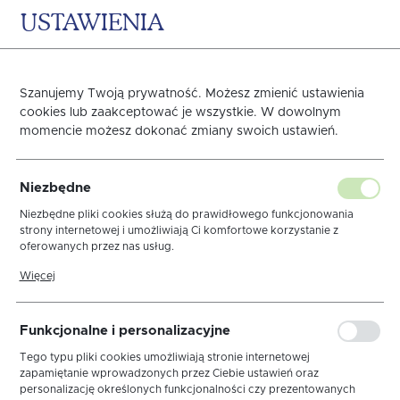
USTAWIENIA
0
KOSZYK
Szanujemy Twoją prywatność. Możesz zmienić ustawienia
cookies lub zaakceptować je wszystkie. W dowolnym
momencie możesz dokonać zmiany swoich ustawień.
Podkładka Kolekcja Len
Niezbędne
BŁ WYP ZŁOTY
Niezbędne pliki cookies służą do prawidłowego funkcjonowania
strony internetowej i umożliwiają Ci komfortowe korzystanie z
oferowanych przez nas usług.
Pliki cookies odpowiadają na podejmowane przez Ciebie działania w
Więcej
celu m.in. dostosowania Twoich ustawień preferencji prywatności,
logowania czy wypełniania formularzy. Dzięki plikom cookies strona,
z której korzystasz, może działać bez zakłóceń.
Funkcjonalne i personalizacyjne
Tego typu pliki cookies umożliwiają stronie internetowej
zapamiętanie wprowadzonych przez Ciebie ustawień oraz
personalizację określonych funkcjonalności czy prezentowanych