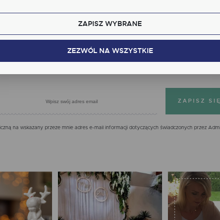
kcjonalne i personalizacyjne pliki cookies gwarantuje dostępność większej ilości funkcji na stron
ZAPISZ WYBRANE
alityczne
Zapisz się do newslettera
lityczne pliki cookies pomagają nam rozwijać się i dostosowywać do Twoich potrzeb.
kies analityczne pozwalają na uzyskanie informacji w zakresie wykorzystywania witryny
ZEZWÓL NA WSZYSTKIE
cej
ernetowej, miejsca oraz częstotliwości, z jaką odwiedzane są nasze serwisy www. Dane pozwal
 na ocenę naszych serwisów internetowych pod względem ich popularności wśród
IĘ JUŻ DZIŚ, OTRZYMASZ 7% NA PIERWS
tkowników. Zgromadzone informacje są przetwarzane w formie zanonimizowanej. Wyrażenie
dy na analityczne pliki cookies gwarantuje dostępność wszystkich funkcjonalności.
klamowe
ęki reklamowym plikom cookies prezentujemy Ci najciekawsze informacje i aktualności na
onach naszych partnerów.
mocyjne pliki cookies służą do prezentowania Ci naszych komunikatów na podstawie analizy
cej
ich upodobań oraz Twoich zwyczajów dotyczących przeglądanej witryny internetowej. Treści
mocyjne mogą pojawić się na stronach podmiotów trzecich lub firm będących naszymi
zną na wskazany przeze mnie adres e-mail informacji dotyczących świadczonych przez Admi
tnerami oraz innych dostawców usług. Firmy te działają w charakterze pośredników
zentujących nasze treści w postaci wiadomości, ofert, komunikatów mediów społecznościowy