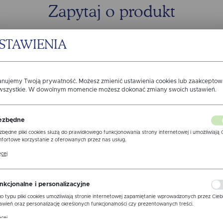
Zapytaj o produkt
STAWIENIA
anujemy Twoją prywatność. Możesz zmienić ustawienia cookies lub zaakcepto
 wszystkie. W dowolnym momencie możesz dokonać zmiany swoich ustawień.
ezbędne
zbędne pliki cookies służą do prawidłowego funkcjonowania strony internetowej i umożliwiają 
fortowe korzystanie z oferowanych przez nas usług.
ki cookies odpowiadają na podejmowane przez Ciebie działania w celu m.in. dostosowania Twoi
cej
awień preferencji prywatności, logowania czy wypełniania formularzy. Dzięki plikom cookies
ona, z której korzystasz, może działać bez zakłóceń.
zgodę na otrzymywanie drogą elektroniczną na wskazany przeze m
ormacji dotyczących świadczonych przez Administratora.Zgoda moż
nkcjonalne i personalizacyjne
 w każdym czasie.
Polityka prywatności
o typu pliki cookies umożliwiają stronie internetowej zapamiętanie wprowadzonych przez Cieb
awień oraz personalizację określonych funkcjonalności czy prezentowanych treści.
WYŚLIJ 
ne
ęki tym plikom cookies możemy zapewnić Ci większy komfort korzystania z funkcjonalności nas
cej
ony poprzez dopasowanie jej do Twoich indywidualnych preferencji. Wyrażenie zgody na