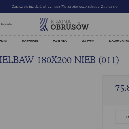
Zapisz się już dziś, otrzymasz 7% na pierwsze zakupy.
Zapisz się
Porady
ŻNIKI
POSZEWKI
ZASŁONY
GASTRO
NOWE KOLEK
ELBAW 180X200 NIEB (011)
75.
Z