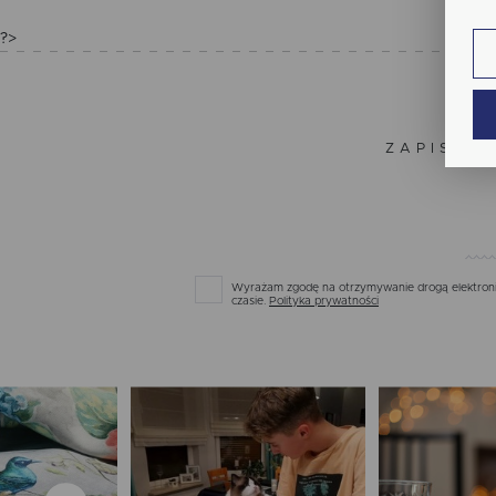
fun
?>
An
Ana
Coo
Wię
int
nam
ZAPISZ S
uży
zgo
Re
Dzi
str
Pro
Wię
Two
pro
Wyrażam zgodę na otrzymywanie drogą elektronic
par
czasie.
Polityka prywatności
pre