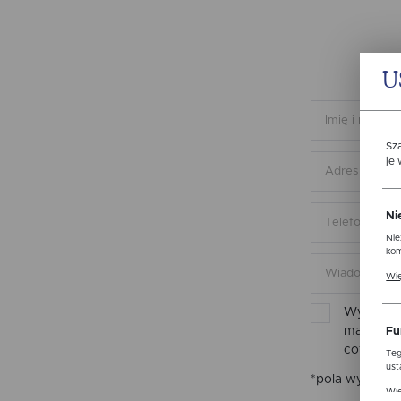
U
Sz
je
Ni
Nie
kom
Pli
Wię
ust
str
Wyrażam 
mail inf
Fu
cofnięta
Teg
ust
*pola wymaga
Dzi
Wię
str