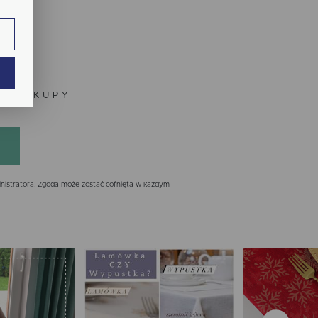
ie.
ają
ZE ZAKUPY
nistratora. Zgoda może zostać cofnięta w każdym
ch.