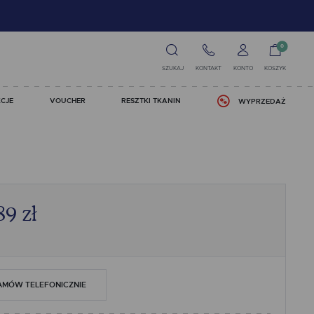
0
SZUKAJ
KONTAKT
KONTO
KOSZYK
CJE
VOUCHER
RESZTKI TKANIN
WYPRZEDAŻ
89
zł
AMÓW TELEFONICZNIE