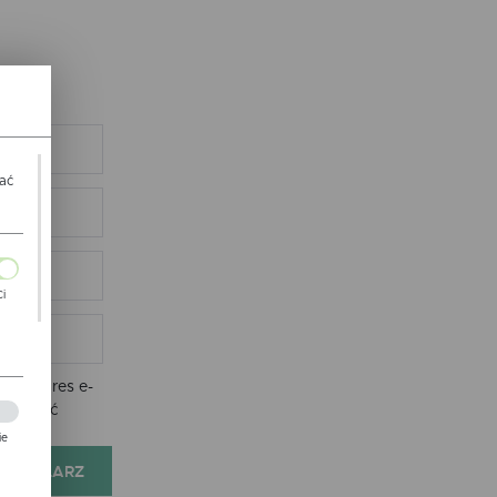
wać
Ci
ch
nie adres e-
e zostać
ie
FORMULARZ
zej