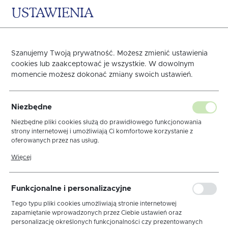
USTAWIENIA
0
KOSZYK
Szanujemy Twoją prywatność. Możesz zmienić ustawienia
cookies lub zaakceptować je wszystkie. W dowolnym
momencie możesz dokonać zmiany swoich ustawień.
PRZEŚCIERADŁO GRENO
Niezbędne
SATYNA CVC 160X250
Niezbędne pliki cookies służą do prawidłowego funkcjonowania
strony internetowej i umożliwiają Ci komfortowe korzystanie z
oferowanych przez nas usług.
Pliki cookies odpowiadają na podejmowane przez Ciebie działania w
Więcej
celu m.in. dostosowania Twoich ustawień preferencji prywatności,
logowania czy wypełniania formularzy. Dzięki plikom cookies strona,
z której korzystasz, może działać bez zakłóceń.
Funkcjonalne i personalizacyjne
Tego typu pliki cookies umożliwiają stronie internetowej
zapamiętanie wprowadzonych przez Ciebie ustawień oraz
personalizację określonych funkcjonalności czy prezentowanych