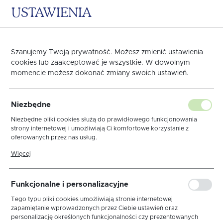
USTAWIENIA
0
KOSZYK
Szanujemy Twoją prywatność. Możesz zmienić ustawienia
cookies lub zaakceptować je wszystkie. W dowolnym
momencie możesz dokonać zmiany swoich ustawień.
PRZEŚCIERADŁO
Niezbędne
FROTEX FROTTE 160X200
Niezbędne pliki cookies służą do prawidłowego funkcjonowania
strony internetowej i umożliwiają Ci komfortowe korzystanie z
oferowanych przez nas usług.
CAPP 015
Pliki cookies odpowiadają na podejmowane przez Ciebie działania w
Więcej
celu m.in. dostosowania Twoich ustawień preferencji prywatności,
logowania czy wypełniania formularzy. Dzięki plikom cookies strona,
z której korzystasz, może działać bez zakłóceń.
Funkcjonalne i personalizacyjne
Tego typu pliki cookies umożliwiają stronie internetowej
zapamiętanie wprowadzonych przez Ciebie ustawień oraz
personalizację określonych funkcjonalności czy prezentowanych