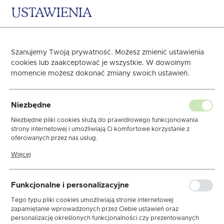
USTAWIENIA
0
KOSZYK
Szanujemy Twoją prywatność. Możesz zmienić ustawienia
cookies lub zaakceptować je wszystkie. W dowolnym
momencie możesz dokonać zmiany swoich ustawień.
PRZEŚCIERADŁO
Niezbędne
FROTEX FROTTE 100X200
Niezbędne pliki cookies służą do prawidłowego funkcjonowania
strony internetowej i umożliwiają Ci komfortowe korzystanie z
oferowanych przez nas usług.
CAPP 015
Pliki cookies odpowiadają na podejmowane przez Ciebie działania w
Więcej
celu m.in. dostosowania Twoich ustawień preferencji prywatności,
logowania czy wypełniania formularzy. Dzięki plikom cookies strona,
z której korzystasz, może działać bez zakłóceń.
Funkcjonalne i personalizacyjne
Tego typu pliki cookies umożliwiają stronie internetowej
zapamiętanie wprowadzonych przez Ciebie ustawień oraz
personalizację określonych funkcjonalności czy prezentowanych