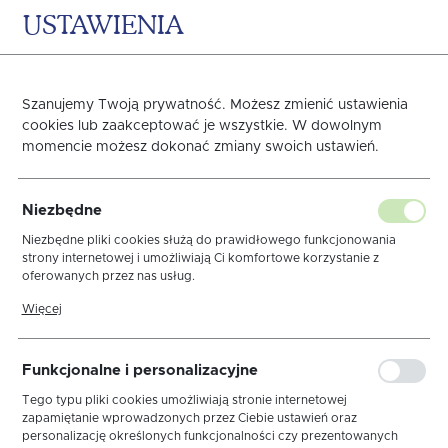
USTAWIENIA
0
KOSZYK
Szanujemy Twoją prywatność. Możesz zmienić ustawienia
cookies lub zaakceptować je wszystkie. W dowolnym
momencie możesz dokonać zmiany swoich ustawień.
PRZEŚCIERADŁO
Niezbędne
FROTEX FROTTE 100X200
Niezbędne pliki cookies służą do prawidłowego funkcjonowania
strony internetowej i umożliwiają Ci komfortowe korzystanie z
oferowanych przez nas usług.
BEŻ 007
Pliki cookies odpowiadają na podejmowane przez Ciebie działania w
Więcej
celu m.in. dostosowania Twoich ustawień preferencji prywatności,
logowania czy wypełniania formularzy. Dzięki plikom cookies strona,
z której korzystasz, może działać bez zakłóceń.
Funkcjonalne i personalizacyjne
Tego typu pliki cookies umożliwiają stronie internetowej
zapamiętanie wprowadzonych przez Ciebie ustawień oraz
personalizację określonych funkcjonalności czy prezentowanych