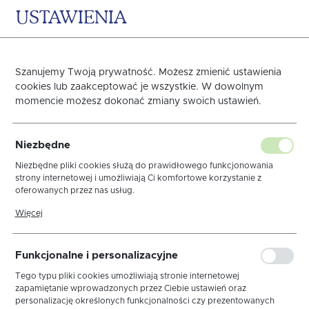
USTAWIENIA
0
KOSZYK
Szanujemy Twoją prywatność. Możesz zmienić ustawienia
cookies lub zaakceptować je wszystkie. W dowolnym
momencie możesz dokonać zmiany swoich ustawień.
POSZWA GRENO PERKAL
Niezbędne
140X200 BIAŁA
Niezbędne pliki cookies służą do prawidłowego funkcjonowania
strony internetowej i umożliwiają Ci komfortowe korzystanie z
oferowanych przez nas usług.
Pliki cookies odpowiadają na podejmowane przez Ciebie działania w
Więcej
celu m.in. dostosowania Twoich ustawień preferencji prywatności,
logowania czy wypełniania formularzy. Dzięki plikom cookies strona,
z której korzystasz, może działać bez zakłóceń.
Funkcjonalne i personalizacyjne
Tego typu pliki cookies umożliwiają stronie internetowej
zapamiętanie wprowadzonych przez Ciebie ustawień oraz
personalizację określonych funkcjonalności czy prezentowanych