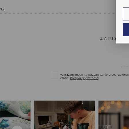
fun
?>
An
Ana
Coo
Wię
int
nam
ZAPISZ S
uży
zgo
Re
Dzi
str
Pro
Wię
Two
pro
Wyrażam zgodę na otrzymywanie drogą elektronic
par
czasie.
Polityka prywatności
pre