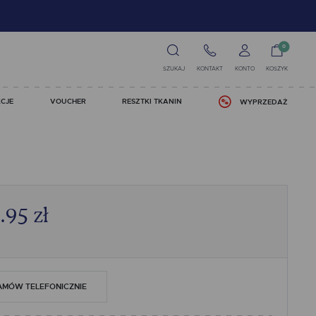
0
SZUKAJ
KONTAKT
KONTO
KOSZYK
CJE
VOUCHER
RESZTKI TKANIN
WYPRZEDAŻ
.95
zł
AMÓW TELEFONICZNIE