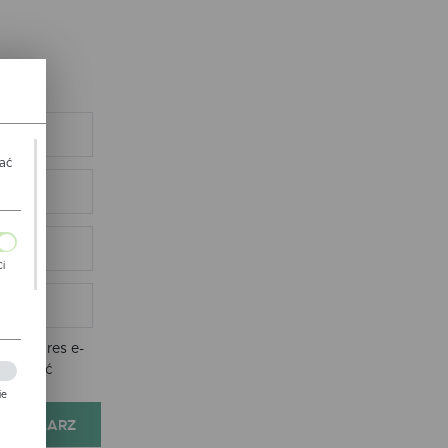
wać
Ci
ch
nie adres e-
e zostać
ie
FORMULARZ
zej