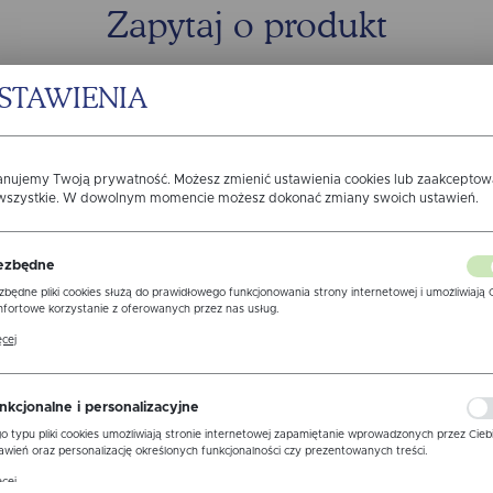
Zapytaj o produkt
STAWIENIA
anujemy Twoją prywatność. Możesz zmienić ustawienia cookies lub zaakcepto
 wszystkie. W dowolnym momencie możesz dokonać zmiany swoich ustawień.
ezbędne
zbędne pliki cookies służą do prawidłowego funkcjonowania strony internetowej i umożliwiają 
fortowe korzystanie z oferowanych przez nas usług.
ki cookies odpowiadają na podejmowane przez Ciebie działania w celu m.in. dostosowania Twoi
cej
awień preferencji prywatności, logowania czy wypełniania formularzy. Dzięki plikom cookies
ona, z której korzystasz, może działać bez zakłóceń.
zgodę na otrzymywanie drogą elektroniczną na wskazany przeze m
ormacji dotyczących świadczonych przez Administratora.Zgoda moż
nkcjonalne i personalizacyjne
 w każdym czasie.
Polityka prywatności
o typu pliki cookies umożliwiają stronie internetowej zapamiętanie wprowadzonych przez Cieb
awień oraz personalizację określonych funkcjonalności czy prezentowanych treści.
WYŚLIJ 
ne
ęki tym plikom cookies możemy zapewnić Ci większy komfort korzystania z funkcjonalności nas
cej
ony poprzez dopasowanie jej do Twoich indywidualnych preferencji. Wyrażenie zgody na