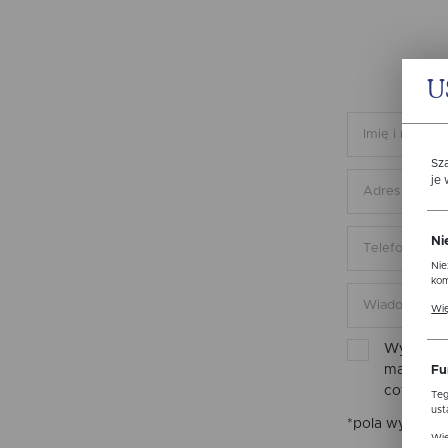
U
Sz
je
Ni
Nie
kom
Pli
Wię
ust
str
Wyrażam 
mail inf
Fu
cofnięta
Teg
ust
*pola wymaga
Dzi
Wię
str