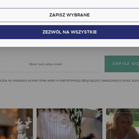
kcjonalne i personalizacyjne pliki cookies gwarantuje dostępność większej ilości funkcji na stron
ZAPISZ WYBRANE
alityczne
Zapisz się do newslettera
lityczne pliki cookies pomagają nam rozwijać się i dostosowywać do Twoich potrzeb.
kies analityczne pozwalają na uzyskanie informacji w zakresie wykorzystywania witryny
ZEZWÓL NA WSZYSTKIE
cej
ernetowej, miejsca oraz częstotliwości, z jaką odwiedzane są nasze serwisy www. Dane pozwal
 na ocenę naszych serwisów internetowych pod względem ich popularności wśród
IĘ JUŻ DZIŚ, OTRZYMASZ 7% NA PIERWS
tkowników. Zgromadzone informacje są przetwarzane w formie zanonimizowanej. Wyrażenie
dy na analityczne pliki cookies gwarantuje dostępność wszystkich funkcjonalności.
klamowe
ęki reklamowym plikom cookies prezentujemy Ci najciekawsze informacje i aktualności na
onach naszych partnerów.
mocyjne pliki cookies służą do prezentowania Ci naszych komunikatów na podstawie analizy
cej
ich upodobań oraz Twoich zwyczajów dotyczących przeglądanej witryny internetowej. Treści
mocyjne mogą pojawić się na stronach podmiotów trzecich lub firm będących naszymi
zną na wskazany przeze mnie adres e-mail informacji dotyczących świadczonych przez Admi
tnerami oraz innych dostawców usług. Firmy te działają w charakterze pośredników
zentujących nasze treści w postaci wiadomości, ofert, komunikatów mediów społecznościowy