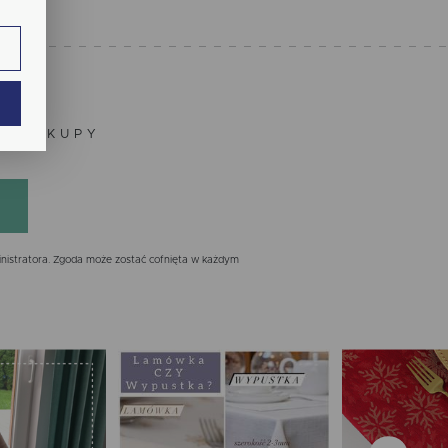
ie.
ają
ZE ZAKUPY
nistratora. Zgoda może zostać cofnięta w każdym
ch.