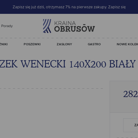
Zapisz się już dziś, otrzymasz 7% na pierwsze zakupy.
Zapisz się
Porady
ŻNIKI
POSZEWKI
ZASŁONY
GASTRO
NOWE KOLEK
K WENECKI 140X200 BIAŁY
282
Z