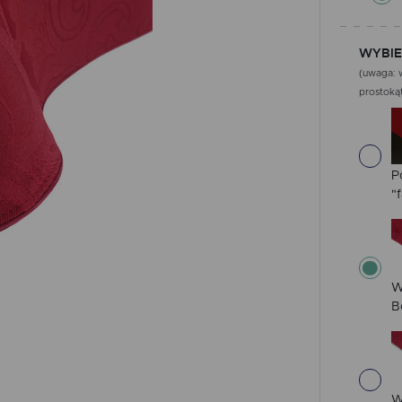
WYBIE
(uwaga: w
prostokąt
P
"f
W
B
W