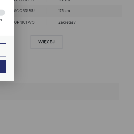
ZEROKOŚĆ OBRUSU
175 cm
ie
WZORNICTWO
Zakrętasy
zej
LINIA
Premium
ie.
WIĘCEJ
nie czyścić chemicznie
prać w 40 st.C
EPIS KONSERWACJI
nie chlorować
prasować w niskiej
temperaturze
ają
Wymiary produktów
wykonanych z tkanin objęte
RANCJA ROZMIARU
są tolerancją w granicach +/-
2 cm
ANT WYKOŃCZENIA
Wypustka Bordo
ch.