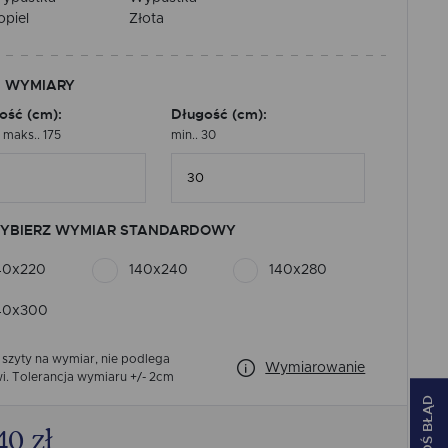
opiel
Złota
 WYMIARY
ość (cm):
Długość (cm):
, maks.. 175
min.. 30
YBIERZ WYMIAR STANDARDOWY
40x220
140x240
140x280
40x300
 szyty na wymiar, nie podlega
Wymiarowanie
i.
Tolerancja wymiaru +/- 2cm
ZGŁOŚ BŁĄD
40
zł