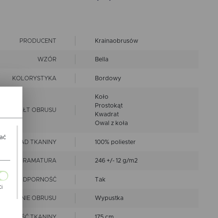
PRODUCENT
Krainaobrusów
WZÓR
Bella
KOLORYSTYKA
Bordowy
Koło
Prostokąt
KSZTAŁT OBRUSU
Kwadrat
Owal z koła
wać
SKŁAD TKANINY
100% poliester
GRAMATURA
246 +/- 12 g/m2
PLAMOODPORNOŚĆ
Tak
Ci
OŃCZENIE OBRUSU
Wypustka
ch
ZEROKOŚĆ TKANINY
175 cm