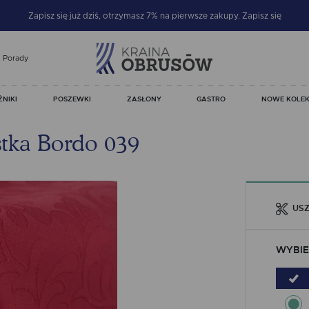
Zapisz się już dziś, otrzymasz 7% na pierwsze zakupy.
Zapisz się
Porady
ŻNIKI
POSZEWKI
ZASŁONY
GASTRO
NOWE KOLEK
tka Bordo 039
USZ
WYBIE