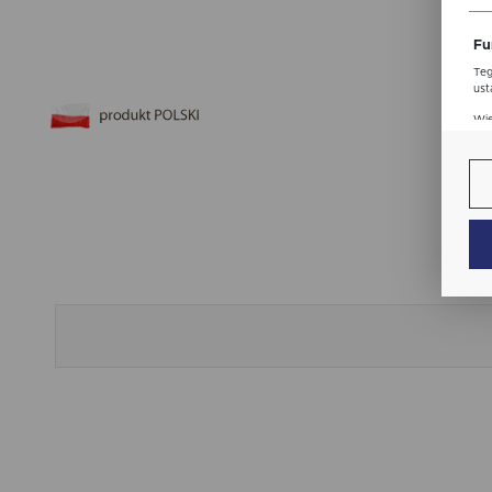
str
Fu
Teg
ust
Dzi
Wię
str
fun
An
Ana
Coo
Wię
int
nam
uży
zgo
Re
Dzi
str
Pro
Wię
Two
pro
par
pre