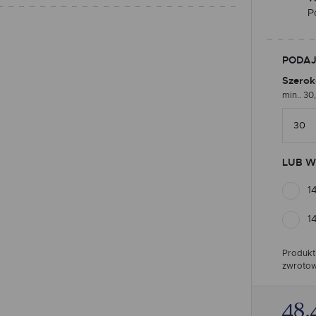
P
PODAJ
Szerok
min.. 30
LUB W
1
1
Produkt
zwrotow
48.