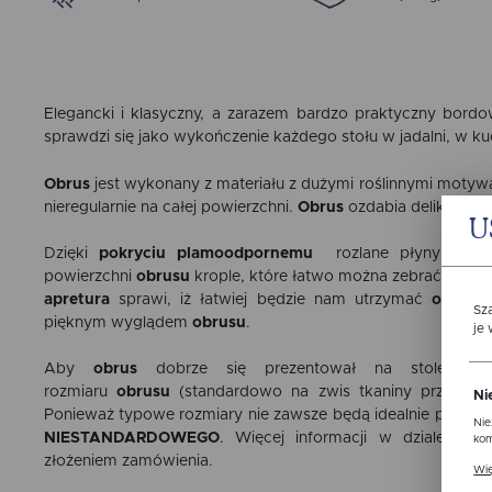
Elegancki i klasyczny, a zarazem bardzo praktyczny bor
sprawdzi się jako wykończenie każdego stołu w jadalni, w kuch
Obrus
jest wykonany z materiału z dużymi roślinnymi motyw
nieregularnie na całej powierzchni.
Obrus
ozdabia delikatna
b
U
Dzięki
pokryciu plamoodpornemu
rozlane płyny nie wn
powierzchni
obrusu
krople, które łatwo można zebrać, np. z
apretura
sprawi, iż łatwiej będzie nam utrzymać
obrus
w
Sz
pięknym wyglądem
obrusu
.
je
Aby
obrus
dobrze się prezentował na stole, wa
rozmiaru
obrusu
(standardowo na zwis tkaniny przyjmuje
Ni
Ponieważ typowe rozmiary nie zawsze będą idealnie pasowa
Nie
NIESTANDARDOWEGO
. Więcej informacji w dziale
POR
kom
złożeniem zamówienia.
Pli
Wię
ust