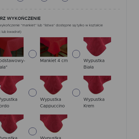
RZ WYKOŃCZENIE
ykończenie “mankiet” lub “listwa” dostępne są tylko w kształcie
 lub kwadrat)
odstawowy-
Mankiet 4 cm
Wypustka
ala"
Biała
ypustka
Wypustka
Wypustka
ordo
Cappuccino
Krem
ypustka
Wypustka