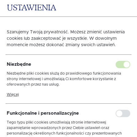
USTAWIENIA
0
KOSZYK
Szanujemy Twoją prywatność. Możesz zmienić ustawienia
cookies lub zaakceptować je wszystkie. W dowolnym
momencie możesz dokonać zmiany swoich ustawień.
Obrus Bella Biały
Niezbędne
I Lamówka Cappuccino
Niezbędne pliki cookies służą do prawidłowego funkcjonowania
strony internetowej i umożliwiają Ci komfortowe korzystanie z
oferowanych przez nas usług.
Pliki cookies odpowiadają na podejmowane przez Ciebie działania w
Więcej
celu m.in. dostosowania Twoich ustawień preferencji prywatności,
logowania czy wypełniania formularzy. Dzięki plikom cookies strona,
z której korzystasz, może działać bez zakłóceń.
Funkcjonalne i personalizacyjne
Tego typu pliki cookies umożliwiają stronie internetowej
zapamiętanie wprowadzonych przez Ciebie ustawień oraz
personalizację określonych funkcjonalności czy prezentowanych