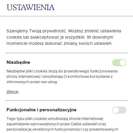
USTAWIENIA
0
KOSZYK
Szanujemy Twoją prywatność. Możesz zmienić ustawienia
cookies lub zaakceptować je wszystkie. W dowolnym
momencie możesz dokonać zmiany swoich ustawień.
Obrus Luna Len Krem
Niezbędne
Elegance Gipiura Krem
Niezbędne pliki cookies służą do prawidłowego funkcjonowania
strony internetowej i umożliwiają Ci komfortowe korzystanie z
oferowanych przez nas usług.
Pliki cookies odpowiadają na podejmowane przez Ciebie działania w
Więcej
celu m.in. dostosowania Twoich ustawień preferencji prywatności,
logowania czy wypełniania formularzy. Dzięki plikom cookies strona,
z której korzystasz, może działać bez zakłóceń.
Funkcjonalne i personalizacyjne
Tego typu pliki cookies umożliwiają stronie internetowej
zapamiętanie wprowadzonych przez Ciebie ustawień oraz
personalizację określonych funkcjonalności czy prezentowanych