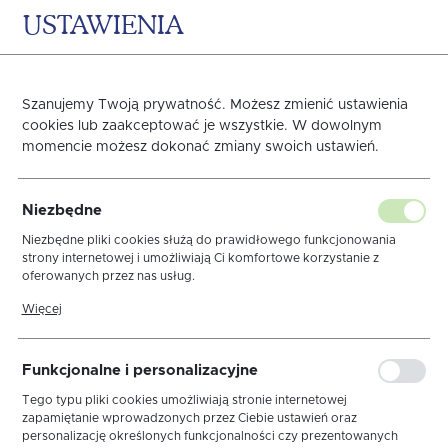
USTAWIENIA
0
KOSZYK
Szanujemy Twoją prywatność. Możesz zmienić ustawienia
cookies lub zaakceptować je wszystkie. W dowolnym
momencie możesz dokonać zmiany swoich ustawień.
Obrus Len Cappuccino
Niezbędne
Niezbędne pliki cookies służą do prawidłowego funkcjonowania
strony internetowej i umożliwiają Ci komfortowe korzystanie z
oferowanych przez nas usług.
Pliki cookies odpowiadają na podejmowane przez Ciebie działania w
Więcej
celu m.in. dostosowania Twoich ustawień preferencji prywatności,
logowania czy wypełniania formularzy. Dzięki plikom cookies strona,
z której korzystasz, może działać bez zakłóceń.
Funkcjonalne i personalizacyjne
Tego typu pliki cookies umożliwiają stronie internetowej
zapamiętanie wprowadzonych przez Ciebie ustawień oraz
personalizację określonych funkcjonalności czy prezentowanych