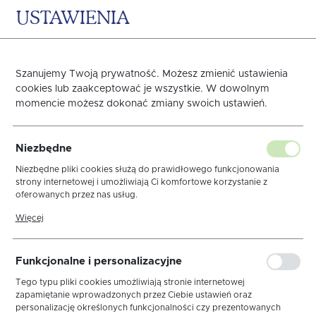
USTAWIENIA
0
KOSZYK
Szanujemy Twoją prywatność. Możesz zmienić ustawienia
cookies lub zaakceptować je wszystkie. W dowolnym
momencie możesz dokonać zmiany swoich ustawień.
Obrus Len Biały
Niezbędne
Niezbędne pliki cookies służą do prawidłowego funkcjonowania
strony internetowej i umożliwiają Ci komfortowe korzystanie z
oferowanych przez nas usług.
Pliki cookies odpowiadają na podejmowane przez Ciebie działania w
Więcej
celu m.in. dostosowania Twoich ustawień preferencji prywatności,
logowania czy wypełniania formularzy. Dzięki plikom cookies strona,
z której korzystasz, może działać bez zakłóceń.
Funkcjonalne i personalizacyjne
Tego typu pliki cookies umożliwiają stronie internetowej
zapamiętanie wprowadzonych przez Ciebie ustawień oraz
personalizację określonych funkcjonalności czy prezentowanych