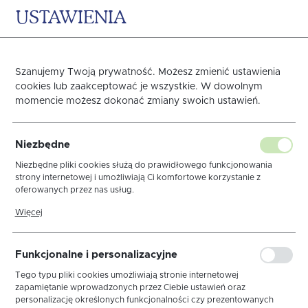
USTAWIENIA
0
KOSZYK
Szanujemy Twoją prywatność. Możesz zmienić ustawienia
cookies lub zaakceptować je wszystkie. W dowolnym
momencie możesz dokonać zmiany swoich ustawień.
OBRUS GRENO
Niezbędne
TEFLONOWANY 80X80
Niezbędne pliki cookies służą do prawidłowego funkcjonowania
strony internetowej i umożliwiają Ci komfortowe korzystanie z
oferowanych przez nas usług.
GREEK KREM
Pliki cookies odpowiadają na podejmowane przez Ciebie działania w
Więcej
celu m.in. dostosowania Twoich ustawień preferencji prywatności,
logowania czy wypełniania formularzy. Dzięki plikom cookies strona,
z której korzystasz, może działać bez zakłóceń.
Funkcjonalne i personalizacyjne
Tego typu pliki cookies umożliwiają stronie internetowej
zapamiętanie wprowadzonych przez Ciebie ustawień oraz
personalizację określonych funkcjonalności czy prezentowanych