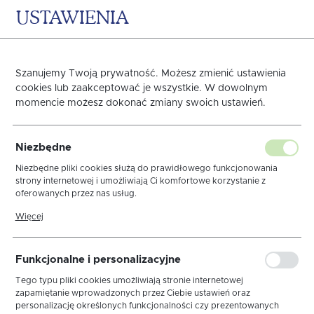
USTAWIENIA
0
KOSZYK
Szanujemy Twoją prywatność. Możesz zmienić ustawienia
cookies lub zaakceptować je wszystkie. W dowolnym
momencie możesz dokonać zmiany swoich ustawień.
OBRUS GRENO
Niezbędne
TEFLONOWANY 80X80
Niezbędne pliki cookies służą do prawidłowego funkcjonowania
strony internetowej i umożliwiają Ci komfortowe korzystanie z
oferowanych przez nas usług.
GREEK BIAŁY
Pliki cookies odpowiadają na podejmowane przez Ciebie działania w
Więcej
celu m.in. dostosowania Twoich ustawień preferencji prywatności,
logowania czy wypełniania formularzy. Dzięki plikom cookies strona,
z której korzystasz, może działać bez zakłóceń.
Funkcjonalne i personalizacyjne
Tego typu pliki cookies umożliwiają stronie internetowej
zapamiętanie wprowadzonych przez Ciebie ustawień oraz
personalizację określonych funkcjonalności czy prezentowanych