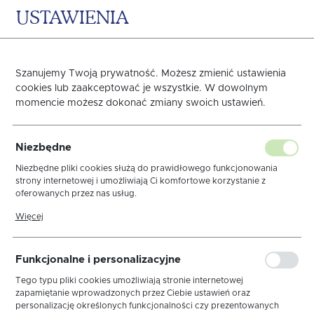
USTAWIENIA
0
KOSZYK
Szanujemy Twoją prywatność. Możesz zmienić ustawienia
cookies lub zaakceptować je wszystkie. W dowolnym
momencie możesz dokonać zmiany swoich ustawień.
OBRUS GRENO
Niezbędne
TEFLONOWANY 50X100
Niezbędne pliki cookies służą do prawidłowego funkcjonowania
strony internetowej i umożliwiają Ci komfortowe korzystanie z
oferowanych przez nas usług.
GREEK BE/BR
Pliki cookies odpowiadają na podejmowane przez Ciebie działania w
Więcej
celu m.in. dostosowania Twoich ustawień preferencji prywatności,
logowania czy wypełniania formularzy. Dzięki plikom cookies strona,
z której korzystasz, może działać bez zakłóceń.
Funkcjonalne i personalizacyjne
Tego typu pliki cookies umożliwiają stronie internetowej
zapamiętanie wprowadzonych przez Ciebie ustawień oraz
personalizację określonych funkcjonalności czy prezentowanych