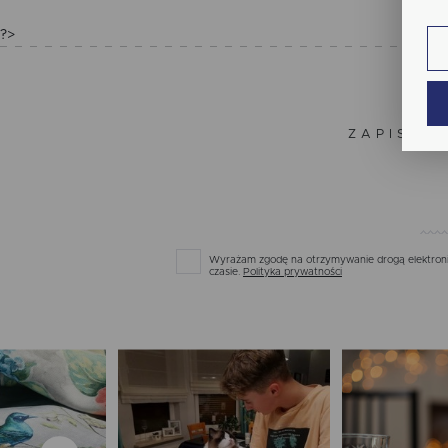
fun
?>
An
Ana
Coo
Wię
int
nam
ZAPISZ S
uży
zgo
Re
Dzi
str
Pro
Wię
Two
pro
Wyrażam zgodę na otrzymywanie drogą elektronic
par
czasie.
Polityka prywatności
pre