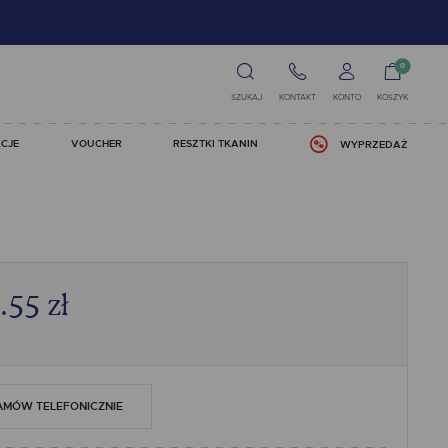
0
SZUKAJ
KONTAKT
KONTO
KOSZYK
CJE
VOUCHER
RESZTKI TKANIN
WYPRZEDAŻ
.55
zł
AMÓW TELEFONICZNIE