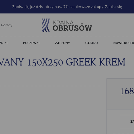
Zapisz się już dziś, otrzymasz 7% na pierwsze zakupy.
Zapisz się
Porady
ŻNIKI
POSZEWKI
ZASŁONY
GASTRO
NOWE KOLEK
ANY 150X250 GREEK KREM
168
Z