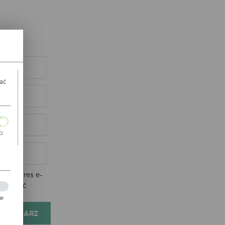
wać
Ci
ch
nie adres e-
e zostać
ie
FORMULARZ
zej