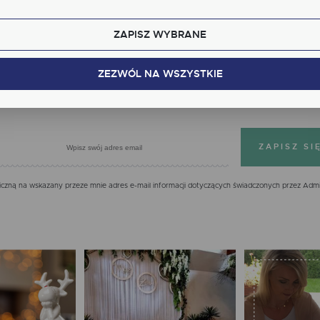
kcjonalne i personalizacyjne pliki cookies gwarantuje dostępność większej ilości funkcji na stron
ZAPISZ WYBRANE
alityczne
Zapisz się do newslettera
lityczne pliki cookies pomagają nam rozwijać się i dostosowywać do Twoich potrzeb.
kies analityczne pozwalają na uzyskanie informacji w zakresie wykorzystywania witryny
ZEZWÓL NA WSZYSTKIE
cej
ernetowej, miejsca oraz częstotliwości, z jaką odwiedzane są nasze serwisy www. Dane pozwal
 na ocenę naszych serwisów internetowych pod względem ich popularności wśród
IĘ JUŻ DZIŚ, OTRZYMASZ 7% NA PIERWS
tkowników. Zgromadzone informacje są przetwarzane w formie zanonimizowanej. Wyrażenie
dy na analityczne pliki cookies gwarantuje dostępność wszystkich funkcjonalności.
klamowe
ęki reklamowym plikom cookies prezentujemy Ci najciekawsze informacje i aktualności na
onach naszych partnerów.
mocyjne pliki cookies służą do prezentowania Ci naszych komunikatów na podstawie analizy
cej
ich upodobań oraz Twoich zwyczajów dotyczących przeglądanej witryny internetowej. Treści
mocyjne mogą pojawić się na stronach podmiotów trzecich lub firm będących naszymi
zną na wskazany przeze mnie adres e-mail informacji dotyczących świadczonych przez Admi
tnerami oraz innych dostawców usług. Firmy te działają w charakterze pośredników
zentujących nasze treści w postaci wiadomości, ofert, komunikatów mediów społecznościowy