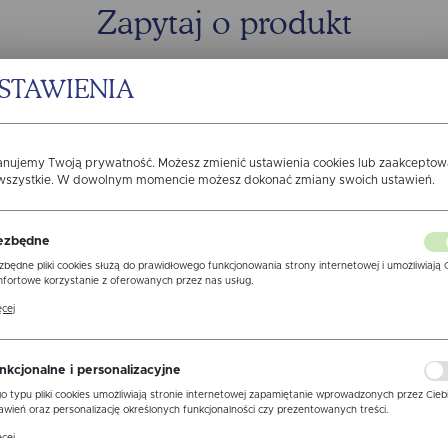
Zapytaj o produkt
STAWIENIA
anujemy Twoją prywatność. Możesz zmienić ustawienia cookies lub zaakcepto
 wszystkie. W dowolnym momencie możesz dokonać zmiany swoich ustawień.
ezbędne
zbędne pliki cookies służą do prawidłowego funkcjonowania strony internetowej i umożliwiają 
fortowe korzystanie z oferowanych przez nas usług.
ki cookies odpowiadają na podejmowane przez Ciebie działania w celu m.in. dostosowania Twoi
cej
awień preferencji prywatności, logowania czy wypełniania formularzy. Dzięki plikom cookies
ona, z której korzystasz, może działać bez zakłóceń.
zgodę na otrzymywanie drogą elektroniczną na wskazany przeze m
ormacji dotyczących świadczonych przez Administratora.Zgoda moż
nkcjonalne i personalizacyjne
 w każdym czasie.
Polityka prywatności
o typu pliki cookies umożliwiają stronie internetowej zapamiętanie wprowadzonych przez Cieb
awień oraz personalizację określonych funkcjonalności czy prezentowanych treści.
WYŚLIJ 
ne
ęki tym plikom cookies możemy zapewnić Ci większy komfort korzystania z funkcjonalności nas
cej
ony poprzez dopasowanie jej do Twoich indywidualnych preferencji. Wyrażenie zgody na