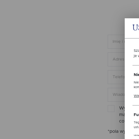
U
Sz
je
Ni
Nie
kom
Pli
Wię
ust
str
Wyrażam 
mail inf
Fu
cofnięta
Teg
ust
*pola wymaga
Dzi
Wię
str