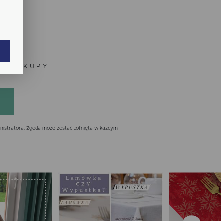
ie.
ają
ZE ZAKUPY
nistratora. Zgoda może zostać cofnięta w każdym
ch.