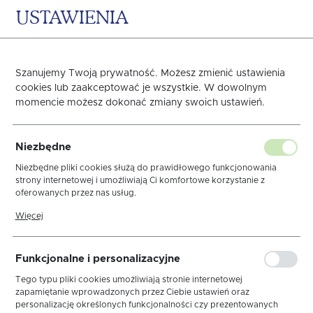
USTAWIENIA
0
KOSZYK
Szanujemy Twoją prywatność. Możesz zmienić ustawienia
cookies lub zaakceptować je wszystkie. W dowolnym
momencie możesz dokonać zmiany swoich ustawień.
OBRUS GRENO
Niezbędne
TEFLONOWANY 150X220
Niezbędne pliki cookies służą do prawidłowego funkcjonowania
strony internetowej i umożliwiają Ci komfortowe korzystanie z
oferowanych przez nas usług.
GREEK BIAŁY
Pliki cookies odpowiadają na podejmowane przez Ciebie działania w
Więcej
celu m.in. dostosowania Twoich ustawień preferencji prywatności,
logowania czy wypełniania formularzy. Dzięki plikom cookies strona,
z której korzystasz, może działać bez zakłóceń.
Funkcjonalne i personalizacyjne
Tego typu pliki cookies umożliwiają stronie internetowej
zapamiętanie wprowadzonych przez Ciebie ustawień oraz
personalizację określonych funkcjonalności czy prezentowanych