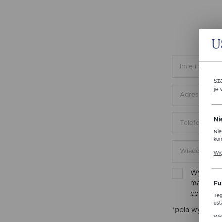
U
Sz
je
Ni
Nie
kom
Pli
Wię
ust
str
Wyrażam 
mail inf
Fu
cofnięta
Teg
ust
*pola wymaga
Dzi
Wię
str