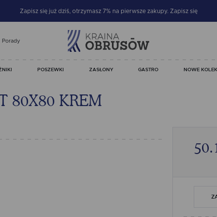
Zapisz się już dziś, otrzymasz 7% na pierwsze zakupy.
Zapisz się
Porady
ŻNIKI
POSZEWKI
ZASŁONY
GASTRO
NOWE KOLEK
 80X80 KREM
50.
Z