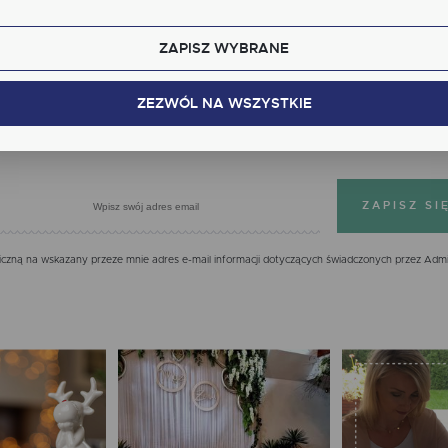
kcjonalne i personalizacyjne pliki cookies gwarantuje dostępność większej ilości funkcji na stron
ZAPISZ WYBRANE
alityczne
Zapisz się do newslettera
lityczne pliki cookies pomagają nam rozwijać się i dostosowywać do Twoich potrzeb.
kies analityczne pozwalają na uzyskanie informacji w zakresie wykorzystywania witryny
ZEZWÓL NA WSZYSTKIE
cej
ernetowej, miejsca oraz częstotliwości, z jaką odwiedzane są nasze serwisy www. Dane pozwal
 na ocenę naszych serwisów internetowych pod względem ich popularności wśród
IĘ JUŻ DZIŚ, OTRZYMASZ 7% NA PIERWS
tkowników. Zgromadzone informacje są przetwarzane w formie zanonimizowanej. Wyrażenie
dy na analityczne pliki cookies gwarantuje dostępność wszystkich funkcjonalności.
klamowe
ęki reklamowym plikom cookies prezentujemy Ci najciekawsze informacje i aktualności na
onach naszych partnerów.
mocyjne pliki cookies służą do prezentowania Ci naszych komunikatów na podstawie analizy
cej
ich upodobań oraz Twoich zwyczajów dotyczących przeglądanej witryny internetowej. Treści
mocyjne mogą pojawić się na stronach podmiotów trzecich lub firm będących naszymi
zną na wskazany przeze mnie adres e-mail informacji dotyczących świadczonych przez Admi
tnerami oraz innych dostawców usług. Firmy te działają w charakterze pośredników
zentujących nasze treści w postaci wiadomości, ofert, komunikatów mediów społecznościowy