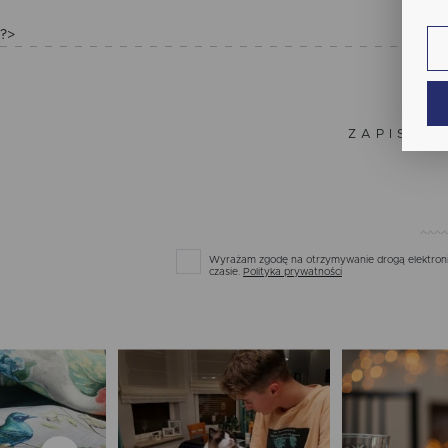
fun
?>
An
Ana
Coo
Wię
int
nam
ZAPISZ S
uży
zgo
Re
Dzi
str
Pro
Wię
Two
pro
Wyrażam zgodę na otrzymywanie drogą elektronic
par
czasie.
Polityka prywatności
pre