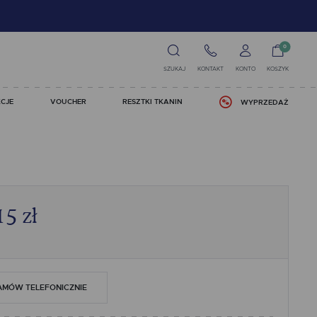
0
SZUKAJ
KONTAKT
KONTO
KOSZYK
CJE
VOUCHER
RESZTKI TKANIN
WYPRZEDAŻ
15
zł
AMÓW TELEFONICZNIE