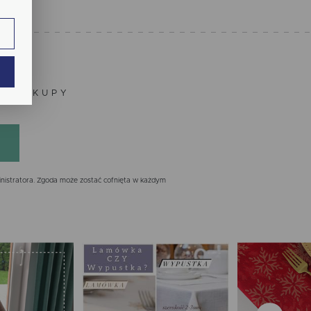
ie.
ają
ZE ZAKUPY
nistratora. Zgoda może zostać cofnięta w każdym
ch.