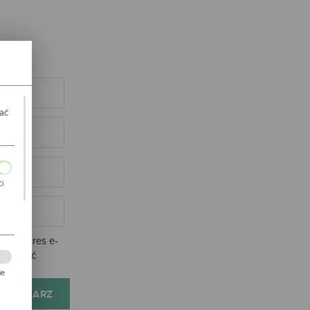
wać
Ci
ch
nie adres e-
e zostać
ie
FORMULARZ
zej