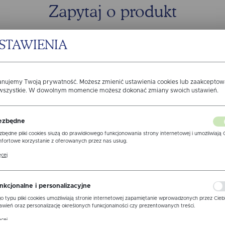
Zapytaj o produkt
STAWIENIA
anujemy Twoją prywatność. Możesz zmienić ustawienia cookies lub zaakcepto
 wszystkie. W dowolnym momencie możesz dokonać zmiany swoich ustawień.
ezbędne
zbędne pliki cookies służą do prawidłowego funkcjonowania strony internetowej i umożliwiają 
fortowe korzystanie z oferowanych przez nas usług.
ki cookies odpowiadają na podejmowane przez Ciebie działania w celu m.in. dostosowania Twoi
cej
awień preferencji prywatności, logowania czy wypełniania formularzy. Dzięki plikom cookies
ona, z której korzystasz, może działać bez zakłóceń.
zgodę na otrzymywanie drogą elektroniczną na wskazany przeze m
ormacji dotyczących świadczonych przez Administratora.Zgoda moż
nkcjonalne i personalizacyjne
 w każdym czasie.
Polityka prywatności
o typu pliki cookies umożliwiają stronie internetowej zapamiętanie wprowadzonych przez Cieb
awień oraz personalizację określonych funkcjonalności czy prezentowanych treści.
WYŚLIJ 
ne
ęki tym plikom cookies możemy zapewnić Ci większy komfort korzystania z funkcjonalności nas
cej
ony poprzez dopasowanie jej do Twoich indywidualnych preferencji. Wyrażenie zgody na