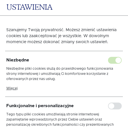
USTAWIENIA
0
KOSZYK
Szanujemy Twoją prywatność. Możesz zmienić ustawienia
cookies lub zaakceptować je wszystkie. W dowolnym
momencie możesz dokonać zmiany swoich ustawień.
Nakładka 40x140 Len
Niezbędne
Elegance Brąz MT
Niezbędne pliki cookies służą do prawidłowego funkcjonowania
strony internetowej i umożliwiają Ci komfortowe korzystanie z
oferowanych przez nas usług.
Wypustka Krem
Pliki cookies odpowiadają na podejmowane przez Ciebie działania w
Więcej
celu m.in. dostosowania Twoich ustawień preferencji prywatności,
logowania czy wypełniania formularzy. Dzięki plikom cookies strona,
z której korzystasz, może działać bez zakłóceń.
Funkcjonalne i personalizacyjne
Tego typu pliki cookies umożliwiają stronie internetowej
zapamiętanie wprowadzonych przez Ciebie ustawień oraz
personalizację określonych funkcjonalności czy prezentowanych