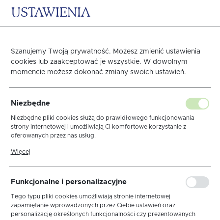
USTAWIENIA
0
KOSZYK
Szanujemy Twoją prywatność. Możesz zmienić ustawienia
cookies lub zaakceptować je wszystkie. W dowolnym
momencie możesz dokonać zmiany swoich ustawień.
Nakładka 40x130
Niezbędne
Dmuchawce Cappuccino
Niezbędne pliki cookies służą do prawidłowego funkcjonowania
strony internetowej i umożliwiają Ci komfortowe korzystanie z
oferowanych przez nas usług.
MT
Pliki cookies odpowiadają na podejmowane przez Ciebie działania w
Więcej
celu m.in. dostosowania Twoich ustawień preferencji prywatności,
logowania czy wypełniania formularzy. Dzięki plikom cookies strona,
z której korzystasz, może działać bez zakłóceń.
Funkcjonalne i personalizacyjne
Tego typu pliki cookies umożliwiają stronie internetowej
zapamiętanie wprowadzonych przez Ciebie ustawień oraz
personalizację określonych funkcjonalności czy prezentowanych