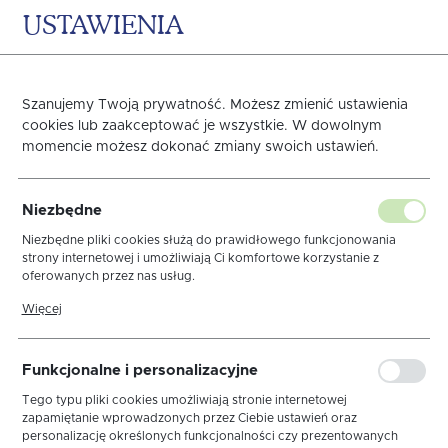
USTAWIENIA
0
KOSZYK
Szanujemy Twoją prywatność. Możesz zmienić ustawienia
cookies lub zaakceptować je wszystkie. W dowolnym
momencie możesz dokonać zmiany swoich ustawień.
Sztućce Amefa Florence
Niezbędne
1810 Łyżka stołowa
Niezbędne pliki cookies służą do prawidłowego funkcjonowania
strony internetowej i umożliwiają Ci komfortowe korzystanie z
oferowanych przez nas usług.
Pliki cookies odpowiadają na podejmowane przez Ciebie działania w
Więcej
celu m.in. dostosowania Twoich ustawień preferencji prywatności,
logowania czy wypełniania formularzy. Dzięki plikom cookies strona,
z której korzystasz, może działać bez zakłóceń.
Funkcjonalne i personalizacyjne
Tego typu pliki cookies umożliwiają stronie internetowej
zapamiętanie wprowadzonych przez Ciebie ustawień oraz
personalizację określonych funkcjonalności czy prezentowanych