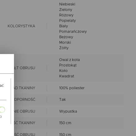
Niebieski
Zielony
Różowy
Popielaty
KOLORYSTYKA
Biały
Pomarańczowy
Beżowy
Morski
Żółty
Owal z koła
Prostokąt
KSZTAŁT OBRUSU
Koło
Kwadrat
wać
SKŁAD TKANINY
100% poliester
PLAMOODPORNOŚĆ
Tak
OŃCZENIE OBRUSU
Wypustka
Ci
ZEROKOŚĆ TKANINY
150 cm
ch
ZEROKOŚĆ OBRUSU
150 cm