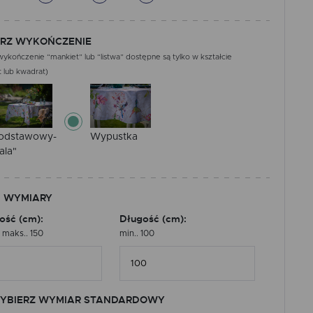
RZ WYKOŃCZENIE
ykończenie “mankiet” lub “listwa” dostępne są tylko w kształcie
 lub kwadrat)
odstawowy-
Wypustka
ala"
 WYMIARY
ość (cm):
Długość (cm):
, maks.. 150
min.. 100
YBIERZ WYMIAR STANDARDOWY