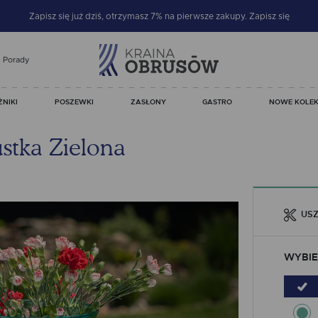
Zapisz się już dziś, otrzymasz 7% na pierwsze zakupy.
Zapisz się
Porady
ŻNIKI
POSZEWKI
ZASŁONY
GASTRO
NOWE KOLEK
stka Zielona
USZ
WYBIE