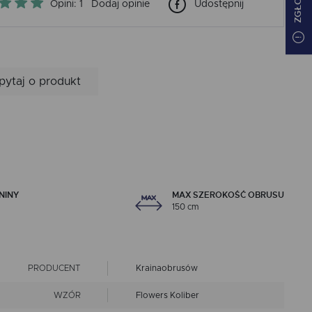
Opini: 1
Dodaj opinie
Udostępnij
pytaj o produkt
NINY
MAX SZEROKOŚĆ OBRUSU
150 cm
PRODUCENT
Krainaobrusów
WZÓR
Flowers Koliber