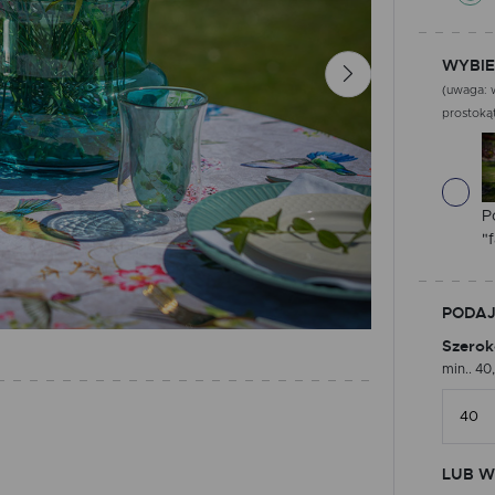
WYBIE
(uwaga: w
prostokąt
P
"f
PODAJ
Szerok
min.. 40
LUB W