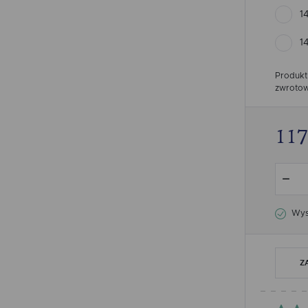
1
1
Produkt
zwrotow
117
Wysy
Z