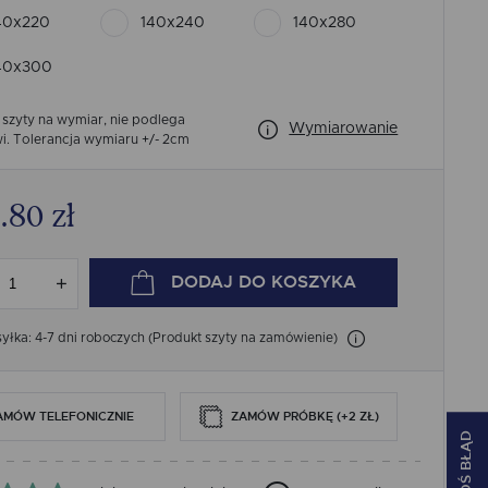
40x220
140x240
140x280
40x300
 szyty na wymiar, nie podlega
Wymiarowanie
i.
Tolerancja wymiaru +/- 2cm
.80
zł
DODAJ
DO KOSZYKA
łka: 4-7 dni roboczych (Produkt szyty na zamówienie)
AMÓW TELEFONICZNIE
ZAMÓW PRÓBKĘ (+2 ZŁ)
ZGŁOŚ BŁĄD