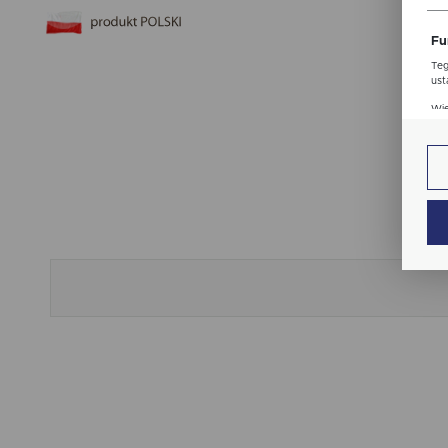
str
Fu
Teg
ust
Dzi
Wię
str
fun
An
Ana
Coo
Wię
int
nam
uży
zgo
Re
Dzi
str
Pro
Wię
Two
pro
par
pre