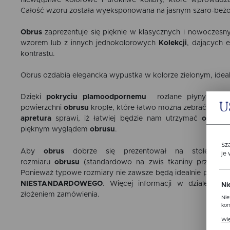
niewątpliwe kolorowe i urokliwe kolibry, które wprowadzą 
Całość wzoru została wyeksponowana na jasnym szaro-beż
Obrus
zaprezentuje się pięknie w klasycznych i nowoczes
wzorem lub z innych jednokolorowych
Kolekcji
, dających 
kontrastu.
Obrus
ozdabia elegancka
wypustka w kolorze zielonym,
idea
Dzięki
pokryciu plamoodpornemu
rozlane płyny nie wn
U
powierzchni
obrusu
krople, które łatwo można zebrać, np. z
apretura
sprawi, iż łatwiej będzie nam utrzymać
obrus
w
pięknym wyglądem
obrusu
.
Sz
Aby
obrus
dobrze się prezentował na stole, wa
je
rozmiaru
obrusu
(standardowo na zwis tkaniny przyjmuje
Ponieważ typowe rozmiary nie zawsze będą idealnie pasowa
NIESTANDARDOWEGO
. Więcej informacji w dziale
POR
Ni
złożeniem zamówienia.
Nie
kom
ptaszków
Pli
Wię
ust