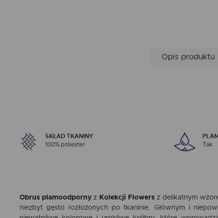
Opis produktu
SKŁAD TKANINY
PLA
100% poliester
Tak
Obrus
plamoodporny
z
Kolekcji Flowers
z delikatnym wzo
niezbyt gęsto rozłożonych po tkaninie. Głównym i niepo