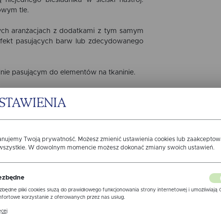
niejednego biesiadnika w sielski nastrój.
owym tle.
nych aranżacjach z dodatkami z tym samym
efekt pasujących barw lub zdecydowanego
lnie pasującym do elementów na tkaninie.
ikają w głąb tkaniny, tylko tworzą na
STAWIENIA
a pomocą czystej ściereczki.
Plamoodporna
 czystości i dłużej będziemy się cieszyć
anujemy Twoją prywatność. Możesz zmienić ustawienia cookies lub zaakcepto
rto zadbać o dobór odpowiedniego
 wszystkie. W dowolnym momencie możesz dokonać zmiany swoich ustawień.
 się po ok 20cm z każdej strony blatu).
ły - proponujemy skorzystanie z
WYMIARU
ADY,
który zachęcamy odwiedzić przed
ezbędne
WYK
zbędne pliki cookies służą do prawidłowego funkcjonowania strony internetowej i umożliwiają 
fortowe korzystanie z oferowanych przez nas usług.
MAX S
ki cookies odpowiadają na podejmowane przez Ciebie działania w celu m.in. dostosowania Twoi
cej
awień preferencji prywatności, logowania czy wypełniania formularzy. Dzięki plikom cookies
MAX S