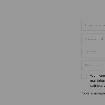
Wyrażam 
mail inf
cofnięta
*pola wymaga