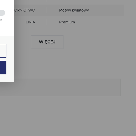
WZORNICTWO
Motyw kwiatowy
ie
LINIA
Premium
zej
nie chlorować
prać w 30 st.C
ie.
WIĘCEJ
EPIS KONSERWACJI
nie czyścić chemicznie
prasować w niskiej
temperaturze
Wymiary produktów
ają
wykonanych z tkanin objęte
RANCJA ROZMIARU
są tolerancją w granicach +/-
2 cm
ANT WYKOŃCZENIA
Wypustka
ch.